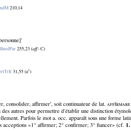
andM
210,14
personne]'
lInedPar
255,23 (
aff‑
C)
1
rtTrIt
31,55 (a
)
her, consolider, affirmer', soit continuateur de lat. ᴀꜰꜰɪ̆ʀᴍᴀʀ
des autres pour permettre d'établir une distinction étymolog
ellement. Parfois le mot a. occ. apparaît sous une forme lat
 acceptions «1° affirmer; 2° confirmer; 3° fiancer» (cf.
1.