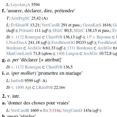
L:
LeysAm
A
5594
2
f.
'assurer, déclarer, dire, prétendre'
T:
AimPegSC
25,42 (A)
L:
ÉvSJeanW
13,21;
VertCardR
291 et pass.;
GestaKarS
1616;
G
(
haff‑
);
PrJeanG
111 (
aff‑
);
SElzC
80,5;
SElzC
138,15 et pass.;
Év
e
D:
v. 1172 Rouergue
⊂
ChartPrB
136,13 (
aff‑
);
13
s. Bayonne
⊂
LNoirDaxA
241,18 (
aff‑
);
ForsBéarnOG
FG33 (
aff‑
);
ForsBéar
Bordeaux
⊂
ArchGir
6:61,33 (
aff‑
);
1331 Bordeaux
⊂
ArchGir
6:
ManConsLimS
71,8 (
afirm‑
);
1406 Langon
⊂
ArchGir
10:72,8 (
af
g.
a. per
'déclarer [+ attribut]'
D:
v. 1172 Rouergue
⊂
ChartPrB
136,5
i.
a.
(
per molher
) 'promettre en mariage'
L:
JaufreB
9599 (
aff‑
A)
D:
v. 1400 Apt
⊂
LRaisPrB
22,16v
2.
v. intr.
a.
'donner des choses pour vraies'
L:
VertCardR
1669 =
Rn
3:314a
;
VergCunsD
143a (
aff‑
)
b.
ᴅʀᴏɪᴛ 'plaider'