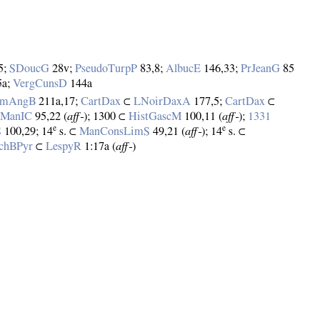
5;
SDoucG
28v;
PseudoTurpP
83,8;
AlbucE
146,33;
PrJeanG
85
5a;
VergCunsD
144a
mAngB
211a,17;
CartDax
⊂
LNoirDaxA
177,5;
CartDax
⊂
vManIC
95,22 (
aff‑
); 1300 ⊂
HistGascM
100,11 (
aff‑
);
1331
e
e
S
100,29; 14
s. ⊂
ManConsLimS
49,21 (
aff‑
); 14
s. ⊂
chBPyr
⊂
LespyR
1:17a (
aff‑
)