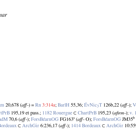
mar
km
20,678 (
aff‑
) =
Rn
3:314a
;
BarlH
55,36;
ÉvNic
T
126b,22 (
aff‑
);
V
3
rtPrB
195,19 et pass.;
1182 Rouergue
⊂
ChartPrB
195,23 (
afirm‑
);
v.
s
b
ndM
70,6 (
aff‑
);
ForsBéarnOG
FG163
(
aff‑
O);
ForsBéarnOG
JM35
Bordeaux
⊂
ArchGir
6:236,17 (
aff‑
);
1414 Bordeaux
⊂
ArchGir
10:55