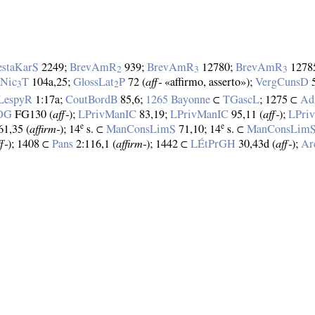
estaKarS
2249;
BrevAmR
939;
BrevAmR
12780;
BrevAmR
1278
2
3
3
Nic
T
104a,25;
GlossLat
P
72 (
aff‑
«affirmo, asserto»);
VergCunsD
3
2
LespyR
1:17a;
CoutBordB
85,6;
1265 Bayonne
⊂
TGascL
; 1275 ⊂
Ad
nOG
FG130 (
aff‑
);
LPrivManIC
83,19;
LPrivManIC
95,11 (
aff‑
);
LPri
e
e
61,35 (
affirm‑
); 14
s. ⊂
ManConsLimS
71,10; 14
s. ⊂
ManConsLim
f‑
); 1408 ⊂
Pans
2:116,1 (
affirm‑
); 1442 ⊂
LÉtPrGH
30,43d (
aff‑
);
Ar