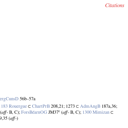
Citations
ergCunsD
56b–57a
 1183 Rouergue
⊂
ChartPrB
208,21; 1273 ⊂
AdmAngB
187a,36;
c
(
aff‑
B, C);
ForsBéarnOG
JM37
(
aff‑
B, C);
1300 Mimizan
⊂
9,35 (
aff‑
)