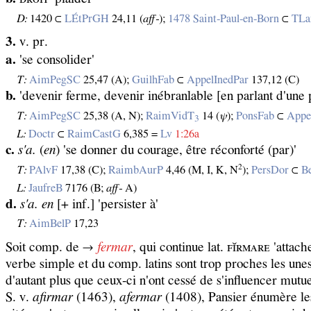
D:
1420 ⊂
LÉtPrGH
24,11 (
aff‑
);
1478 Saint‑Paul‑en‑Born
⊂
TL
3.
v. pr.
a.
'se consolider'
T:
AimPegSC
25,47 (A);
GuilhFab
⊂
AppelInedPar
137,12 (C)
b.
'devenir ferme, devenir inébranlable [en parlant d'une 
T:
AimPegSC
25,38 (A, N);
RaimVidT
14 (
ψ
);
PonsFab
⊂
Appe
3
L:
Doctr
⊂
RaimCastG
6,385 =
Lv
1:26a
c.
s'a.
(
en
) 'se donner du courage, être réconforté (par)'
2
T:
PAlvF
17,38 (C);
RaimbAurP
4,46 (M, I, K, N
);
PersDor
⊂
Be
L:
JaufreB
7176 (B;
aff‑
A)
d.
s'a. en
[+ inf.] 'persister à'
T:
AimBelP
17,23
Soit comp. de →
fermar
, qui continue lat. ꜰɪ̆ʀᴍᴀʀᴇ 'attac
verbe simple et du comp. latins sont trop proches les unes 
d'autant plus que ceux‑ci n'ont cessé de s'influencer mutu
S. v.
afirmar
(1463),
afermar
(1408), Pansier énumère les