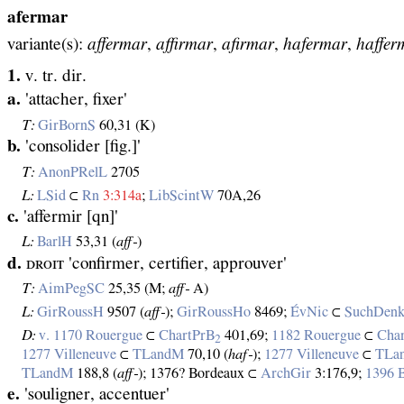
afermar
variante(s):
affermar
,
affirmar
,
afirmar
,
hafermar
,
haffer
1.
v. tr. dir.
a.
'attacher, fixer'
T:
GirBornS
60,31 (K)
b.
'consolider [fig.]'
T:
AnonPRelL
2705
L:
LSid
⊂
Rn
3:314a
;
LibScintW
70A,26
c.
'affermir [qn]'
L:
BarlH
53,31 (
aff‑
)
d.
ᴅʀᴏɪᴛ 'confirmer, certifier, approuver'
T:
AimPegSC
25,35 (M;
aff‑
A)
L:
GirRoussH
9507 (
aff‑
);
GirRoussHo
8469;
ÉvNic
⊂
SuchDen
D:
v. 1170 Rouergue
⊂
ChartPrB
401,69;
1182 Rouergue
⊂
Cha
2
1277 Villeneuve
⊂
TLandM
70,10 (
haf‑
);
1277 Villeneuve
⊂
TLa
TLandM
188,8 (
aff‑
); 1376? Bordeaux ⊂
ArchGir
3:176,9;
1396 
e.
'souligner, accentuer'