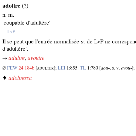
adoltre
(?)
n. m.
'coupable d'adultère'
LvP
Il se peut que l'entrée normalisée
a.
de LvP ne correspond
d'adultère'.
→
adultre
,
avoutre
∅
FEW
24:184b
[ᴀᴅᴜʟᴛᴇʀ];
LEI
1:855.
TL
1:780 [
aou‑
, s. v.
avou‑
];
♦
adoltressa