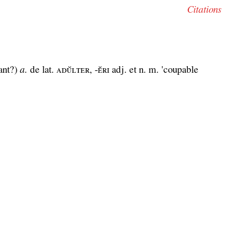
Citations
vant?)
a.
de lat. ᴀᴅᴜ̆ʟᴛᴇʀ, -ᴇ̆ʀɪ adj. et n. m. 'coupable