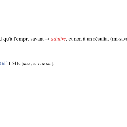
 qu'à l'empr. savant →
adultre
, et non à un résultat (mi‑sa
Gdf
1:541c [
aou‑
, s. v.
avou‑
].