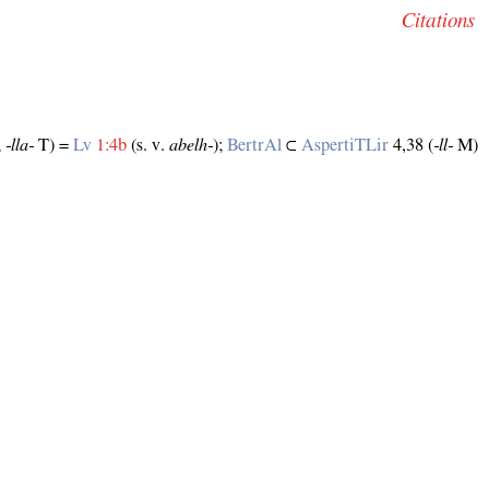
Citations
;
‑lla‑
T) =
Lv
1:4b
(s. v.
abelh‑
);
BertrAl
⊂
AspertiTLir
4,38 (
‑ll‑
M)