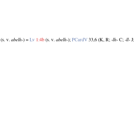
(s. v.
abelh‑
) =
Lv
1:4b
(s. v.
abelh‑
);
PCardV
33,6 (K, R;
‑lh‑
C;
‑ll‑
J