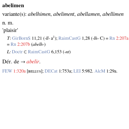
abelimen
variante(s):
abelhimen
,
abeliment
,
abellamen
,
abellimen
n. m.
'plaisir'
1
T:
GirBornS
11,21 (
‑ll‑
a
);
RaimCastG
1,28 (
‑lh‑
C) =
Rn
2:207a
=
Rn
2:207b
(
abelh‑
)
L:
Doctr
⊂
RaimCastG
6,153 (
‑nt
)
Dér. de →
abelir
.
FEW
1:320a
[ʙᴇʟʟᴜѕ];
DECat
1:753a;
LEI
5:982.
AlcM
1:29a.