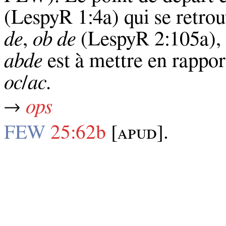
(LespyR 1:4a) qui se retrou
de
,
ob de
(LespyR 2:105a),
abde
est à mettre en rappor
oc
/
ac
.
→
ops
FEW
25:62b
[ᴀᴘᴜᴅ].