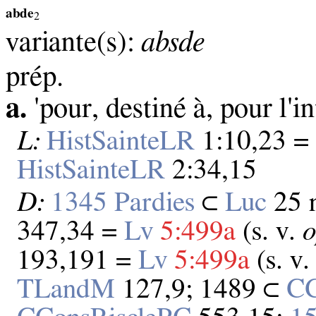
abde
2
variante(s):
absde
prép.
a.
'pour, destiné à, pour l'in
L:
HistSainteLR
1:10,23 
HistSainteLR
2:34,15
D:
1345 Pardies
⊂
Luc
25 
347,34 =
Lv
5:499a
(s. v.
o
193,191 =
Lv
5:499a
(s. v
TLandM
127,9; 1489 ⊂
CC