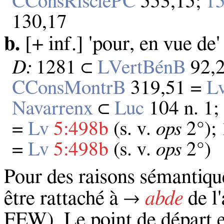
CConsRisclePC
553,15;
15
130,17
b.
[+ inf.] 'pour, en vue de'
D:
1281 ⊂
LVertBénB
92,2
CConsMontrB
319,51 =
L
Navarrenx
⊂
Luc
104 n. 1;
=
Lv
5:498b
(s. v.
ops
2°);
=
Lv
5:498b
(s. v.
ops
2°)
Pour des raisons sémantiqu
être rattaché à →
abde
de l'
FEW). Le point de départ e