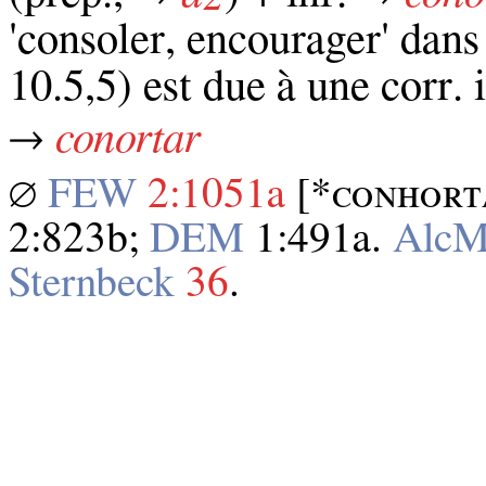
'consoler, encourager' dans
10.5,5) est due à une corr. i
→
conortar
∅
FEW
2:1051a
[*ᴄᴏɴʜᴏʀᴛ
2:823b;
DEM
1:491a.
Alc
Sternbeck
36
.