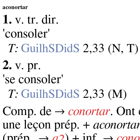
aconortar
1.
v. tr. dir.
'consoler'
T:
GuilhSDidS
2,33 (N, T)
2.
v. pr.
'se consoler'
T:
GuilhSDidS
2,33 (M)
Comp. de →
conortar
. Ont 
une leçon prép. +
aconorta
(prép., →
a
) + inf. →
cono
2