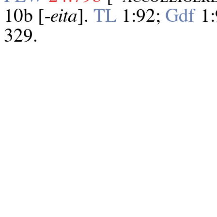
10b [
‑eita
].
TL
1:92;
Gdf
1:
329.