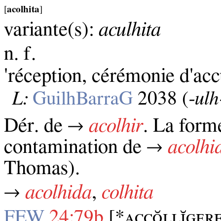
[
acolhita
]
variante(s):
aculhita
n. f.
'réception, cérémonie d'acc
L:
GuilhBarraG
2038 (
‑ulh
Dér. de →
acolhir
. La forme
contamination de →
acolhi
Thomas).
→
acolhida
,
colhita
FEW
24:79b
[*ᴀᴄᴄᴏ̆ʟʟɪ̆ɢᴇʀ