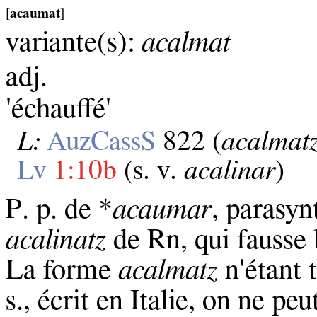
[
acaumat
]
variante(s):
acalmat
adj.
'échauffé'
L:
AuzCassS
822 (
acalmat
Lv
1:10b
(s. v.
acalinar
)
P. p. de *
acaumar
, parasy
acalinatz
de Rn, qui fausse l
La forme
acalmatz
n'étant 
s., écrit en Italie, on ne pe