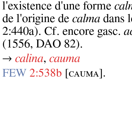
l'existence d'une forme
cal
de l'origine de
calma
dans l
2:440a). Cf. encore gasc.
a
(1556, DAO 82).
→
calina
,
cauma
FEW
2:538b
[ᴄᴀᴜᴍᴀ].