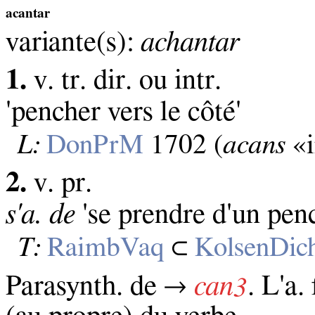
acantar
variante(s):
achantar
1.
v. tr. dir. ou intr.
'pencher vers le côté'
L:
DonPrM
1702 (
acans
«i
2.
v. pr.
s'a. de
'se prendre d'un penc
T:
RaimbVaq
⊂
KolsenDic
Parasynth. de →
can
. L'a.
3