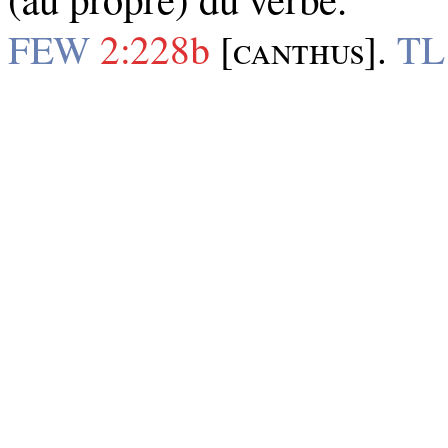
(au propre) du verbe.
FEW
2:228b
[ᴄᴀɴᴛʜᴜѕ].
TL