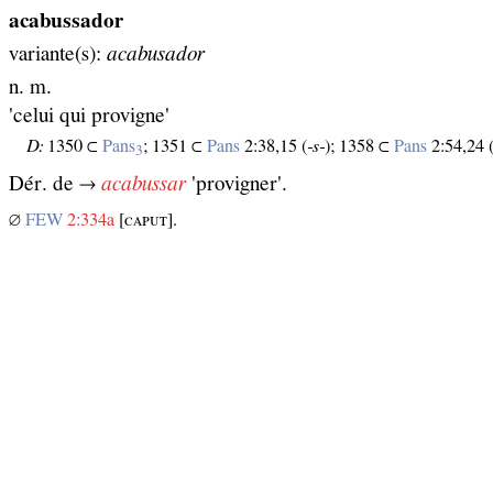
acabussador
variante(s):
acabusador
n. m.
'celui qui provigne'
D:
1350 ⊂
Pans
; 1351 ⊂
Pans
2:38,15 (
‑s‑
); 1358 ⊂
Pans
2:54,24 
3
Dér. de →
acabussar
'provigner'.
∅
FEW
2:334a
[ᴄᴀᴘᴜᴛ].