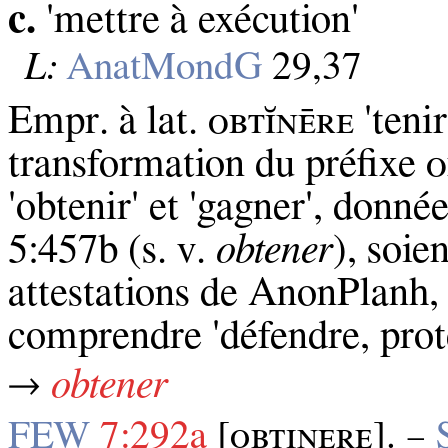
c.
'mettre à exécution'
L:
AnatMondG
29,37
Empr. à lat. ᴏʙᴛɪ̆ɴᴇ̄ʀᴇ 'teni
transformation du préfixe 
'obtenir' et 'gagner', donné
5:457b (s. v.
obtener
), soie
attestations de AnonPlanh, l
comprendre 'défendre, protég
→
obtener
FEW
7:292a
[ᴏʙᴛɪɴᴇʀᴇ]. –