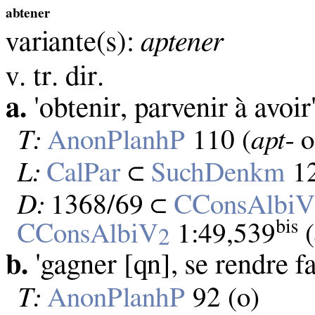
abtener
variante(s):
aptener
v. tr. dir.
a.
'obtenir, parvenir à avoir
T:
AnonPlanhP
110 (
apt‑
o
L:
CalPar
⊂
SuchDenkm
12
D:
1368/69 ⊂
CConsAlbi
bis
CConsAlbiV
1:49,539
(
2
b.
'gagner [qn], se rendre f
T:
AnonPlanhP
92 (o)