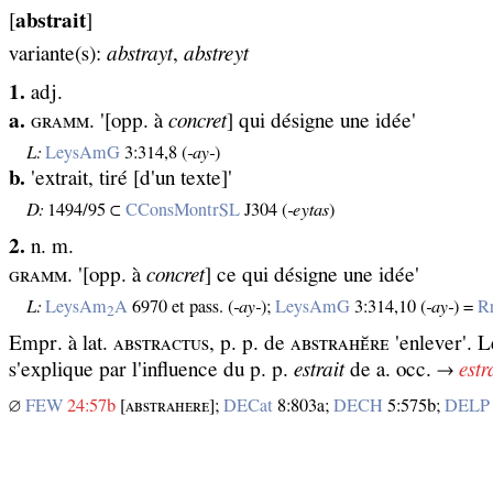
[
abstrait
]
variante(s):
abstrayt
,
abstreyt
1.
adj.
a.
ɢʀᴀᴍᴍ. '[opp. à
concret
] qui désigne une idée'
L:
LeysAmG
3:314,8 (
‑ay‑
)
b.
'extrait, tiré [d'un texte]'
D:
1494/95 ⊂
CConsMontrSL
J304 (
‑eytas
)
2.
n. m.
ɢʀᴀᴍᴍ. '[opp. à
concret
] ce qui désigne une idée'
L:
LeysAm
A
6970 et pass. (
‑ay‑
);
LeysAmG
3:314,10 (
‑ay‑
) =
R
2
Empr. à lat. ᴀʙѕᴛʀᴀᴄᴛᴜѕ, p. p. de ᴀʙѕᴛʀᴀʜᴇ̆ʀᴇ 'enlever'. 
s'explique par l'influence du p. p.
estrait
de a. occ. →
estr
∅
FEW
24:57b
[ᴀʙѕᴛʀᴀʜᴇʀᴇ];
DECat
8:803a;
DECH
5:575b;
DELP