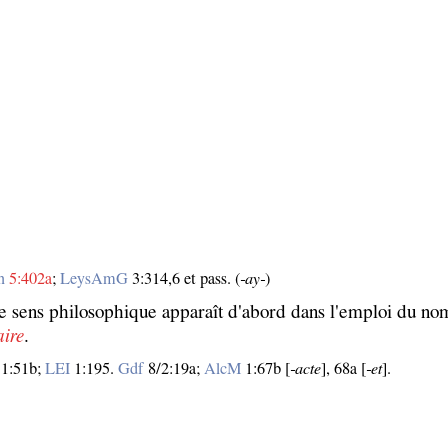
n
5:402a
;
LeysAmG
3:314,6 et pass. (
‑ay‑
)
Le sens philosophique apparaît d'abord dans l'emploi du no
aire
.
1:51b;
LEI
1:195.
Gdf
8/2:19a;
AlcM
1:67b [
‑acte
], 68a [
‑et
].