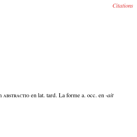
Citations
m ᴀʙѕᴛʀᴀᴄᴛɪᴏ en lat. tard. La forme a. occ. en
‑ait