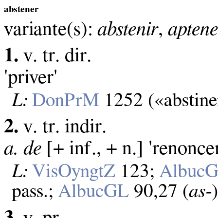
abstener
variante(s):
abstenir
,
aptene
1.
v. tr. dir.
'priver'
L:
DonPrM
1252 («abstine
2.
v. tr. indir.
a. de
[+ inf., + n.] 'renonce
L:
VisOyngtZ
123;
Albuc
pass.;
AlbucGL
90,27 (
as‑
3.
v. pr.