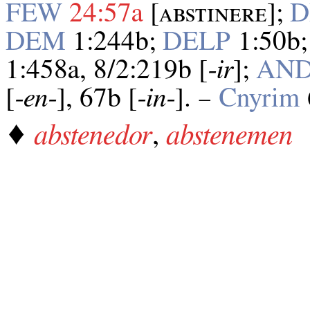
FEW
24:57a
[ᴀʙѕᴛɪɴᴇʀᴇ];
D
DEM
1:244b;
DELP
1:50b
1:458a, 8/2:219b [
‑ir
];
AN
[
‑en‑
], 67b [
‑in‑
]. –
Cnyrim
♦
abstenedor
,
abstenemen