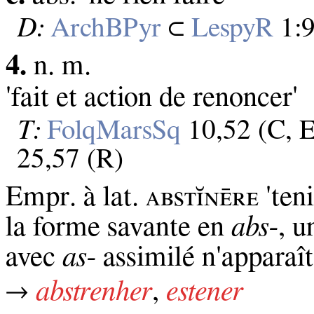
D:
ArchBPyr
⊂
LespyR
1:
4.
n. m.
'fait et action de renoncer'
T:
FolqMarsSq
10,52 (C, 
25,57 (R)
Empr. à lat. ᴀʙѕᴛɪ̆ɴᴇ̄ʀᴇ 'ten
la forme savante en
abs‑
, u
avec
as‑
assimilé n'apparaî
→
abstrenher
,
estener