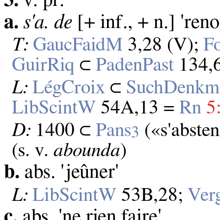
a.
s'a. de
[+ inf., + n.] 'reno
T:
GaucFaidM
3,28 (V);
F
GuirRiq
⊂
PadenPast
134,6
L:
LégCroix
⊂
SuchDenk
LibScintW
54A,13 =
Rn
5
D:
1400 ⊂
Pans
(«s'absten
3
(s. v.
abounda
)
b.
abs. 'jeûner'
L:
LibScintW
53B,28;
Ver
c.
abs. 'ne rien faire'