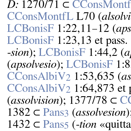
D:
1270/71 ⊂
CConsMont
CConsMontfL
L70 (
alsolv
LCBonisF
1:22,11–12 (
aps
LCBonisF
1:23,13 et pass. 
‑sion
);
LCBonisF
1:44,2 (
a
(
apsolvesio
);
LCBonisF
1:8
CConsAlbiV
1:53,635 (
as
2
CConsAlbiV
1:64,873 et p
2
(
assolvision
); 1377/78 ⊂
C
1382 ⊂
Pans
(
assolvesion
)
3
1432 ⊂
Pans
(
‑tion
«quitta
5