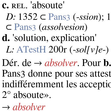
c.
ʀᴇʟ. 'absoute'
D:
1352 ⊂
Pans
(
‑ssion
);
3
⊂
Pans
(
assolvesion
)
3
d.
'solution, explication'
L:
ATestH
200r (
‑sol[v]e‑
)
Dér. de →
absolver
. Pour
b
Pans
donne pour ses attest
3
indifféremment les accepti
2° absoute».
→
absolver