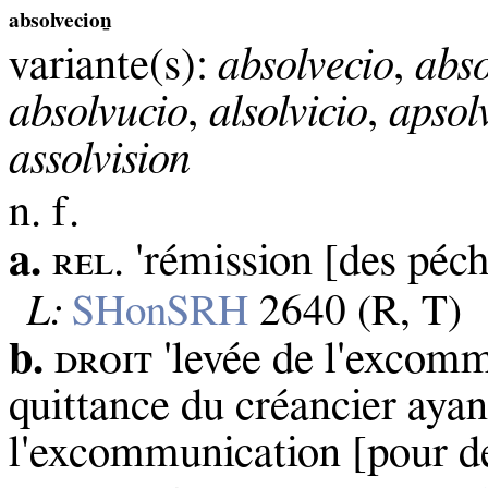
absolvecioṉ
variante(s):
absolvecio
,
abso
absolvucio
,
alsolvicio
,
apsol
assolvision
n. f.
a.
ʀᴇʟ. 'rémission [des péch
L:
SHonSRH
2640 (R, T)
b.
ᴅʀᴏɪᴛ 'levée de l'excomm
quittance du créancier ayant
l'excommunication [pour de