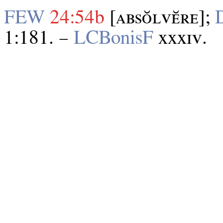
FEW
24:54b
[ᴀʙѕᴏ̆ʟᴠᴇ̆ʀᴇ];
1:181. –
LCBonisF
xxxɪᴠ.