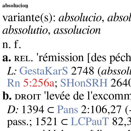
absolucioṉ
variante(s):
absolucio
,
abso
abssolutio
,
assolucion
n. f.
a.
ʀᴇʟ. 'rémission [des péch
L:
GestaKarS
2748 (
abssol
Rn
5:256a
;
SHonSRH
2640
b.
ᴅʀᴏɪᴛ 'levée de l'excomm
D:
1394 ⊂
Pans
2:106,27 (
pass.; 1521 ⊂
LCPauT
82,3