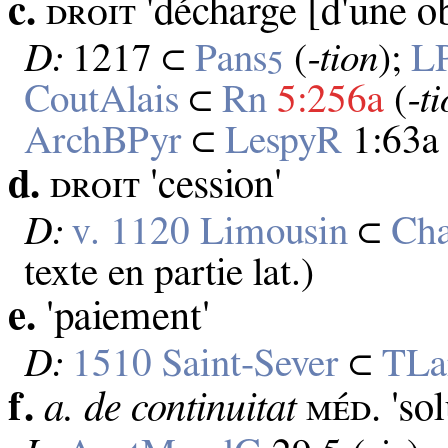
c.
ᴅʀᴏɪᴛ 'décharge [d'une obl
D:
1217 ⊂
Pans
(
‑tion
);
L
5
CoutAlais
⊂
Rn
5:256a
(
‑ti
ArchBPyr
⊂
LespyR
1:63a 
d.
ᴅʀᴏɪᴛ 'cession'
D:
v. 1120 Limousin
⊂
Cha
texte en partie lat.)
e.
'paiement'
D:
1510 Saint‑Sever
⊂
TL
f.
a. de continuitat
ᴍᴇ́ᴅ. 'so