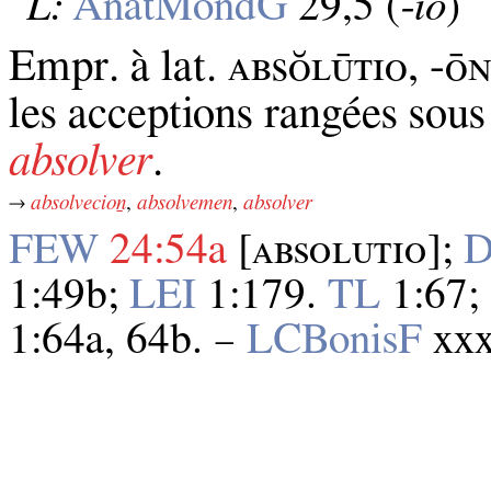
L:
AnatMondG
29,5 (
‑io
)
Empr. à lat. ᴀʙѕᴏ̆ʟᴜ̄ᴛɪᴏ, -ᴏ
les acceptions rangées sou
absolver
.
→
absolvecioṉ
,
absolvemen
,
absolver
FEW
24:54a
[ᴀʙѕᴏʟᴜᴛɪᴏ];
1:49b;
LEI
1:179.
TL
1:67;
1:64a, 64b. –
LCBonisF
xxx