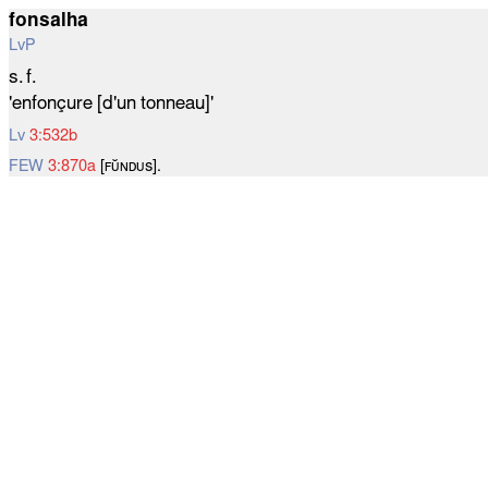
fonsalha
LvP
s. f.
'enfonçure [d'un tonneau]'
Lv
3:532b
FEW
3:870a
[ꜰᴜ̆ɴᴅᴜѕ].