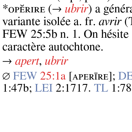
*ᴏᴘᴇ̆ʀɪʀᴇ (→
ubrir
) a génér
variante isolée a. fr.
avrir
(T
FEW 25:5b n. 1. On hésite d
caractère autochtone.
→
apert
,
ubrir
∅
FEW
25:1a
[ᴀᴘᴇʀɪ̄ʀᴇ];
D
1:47b;
LEI
2:1717.
TL
1:78