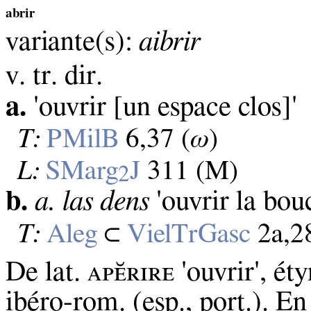
abrir
variante(s):
aibrir
v. tr. dir.
a.
'ouvrir [un espace clos]'
T:
PMilB
6,37 (
ω
)
L:
SMarg
J
311 (M)
2
b.
a. las dens
'ouvrir la bou
T:
Aleg
⊂
VielTrGasc
2a,28
De lat. ᴀᴘᴇ̆ʀɪʀᴇ 'ouvrir', ét
ibéro‑rom. (esp., port.). En