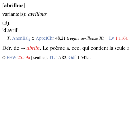
[
abrilhos
]
variante(s):
avrillous
adj.
'd'avril'
T:
AnonBal
⊂
AppelChr
48,21 (
regine avrillouse
X) =
Lv
1:116a
2
Dér. de →
abrilh
. Le poème a. occ. qui contient la seule 
∅
FEW
25:59a
[ᴀᴘʀɪ̄ʟɪѕ].
TL
1:782;
Gdf
1:542a.