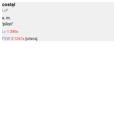
costęl
LvP
s. m.
'pilori'
Lv
1:390a
FEW
2:1247a
[ᴄᴏ̆ѕᴛᴀ].