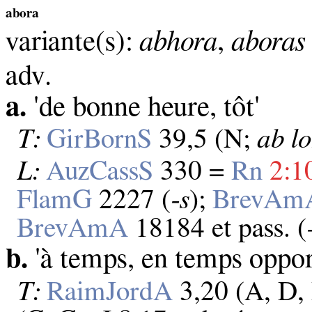
abora
variante(s):
abhora
,
aboras
adv.
a.
'de bonne heure, tôt'
T:
GirBornS
39,5 (N;
ab l
L:
AuzCassS
330 =
Rn
2:1
FlamG
2227 (
‑s
);
BrevAm
BrevAmA
18184 et pass. (
b.
'à temps, en temps oppor
T:
RaimJordA
3,20 (A, D, 