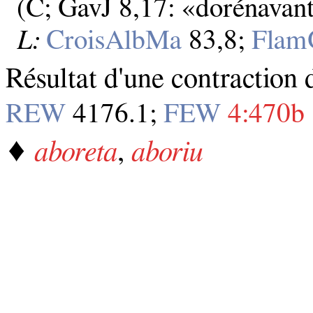
(C; GavJ 8,17: «dorénavan
L:
CroisAlbMa
83,8;
Flam
Résultat d'une contraction
REW
4176.1;
FEW
4:470b
♦
aboreta
,
aboriu