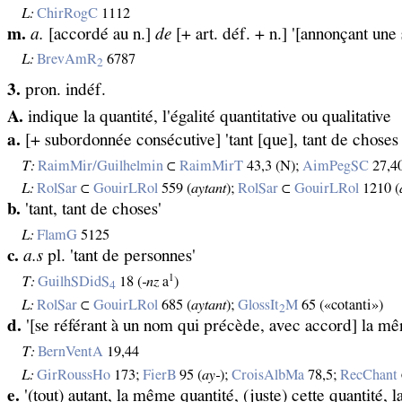
L:
ChirRogC
1112
m.
a.
[accordé au n.]
de
[+ art. déf. + n.] '[annonçant une 
L:
BrevAmR
6787
2
3.
pron. indéf.
A.
indique la quantité, l'égalité quantitative ou qualitative
a.
[+ subordonnée consécutive] 'tant [que], tant de choses 
T:
RaimMir/Guilhelmin
⊂
RaimMirT
43,3 (N);
AimPegSC
27,40
L:
RolSar
⊂
GouirLRol
559 (
aytant
);
RolSar
⊂
GouirLRol
1210 (
b.
'tant, tant de choses'
L:
FlamG
5125
c.
a.s
pl. 'tant de personnes'
1
T:
GuilhSDidS
18 (
‑nz
a
)
4
L:
RolSar
⊂
GouirLRol
685 (
aytant
);
GlossIt
M
65 («cotanti»)
2
d.
'[se référant à un nom qui précède, avec accord] la mê
T:
BernVentA
19,44
L:
GirRoussHo
173;
FierB
95 (
ay‑
);
CroisAlbMa
78,5;
RecChant
e.
'(tout) autant, la même quantité, (juste) cette quantité