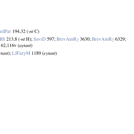
nedPar
194,32 (
‑nt
C)
sBS
213,8 (
‑nt
H);
SaviD
597;
BrevAmR
3630;
BrevAmR
6329;
2
2
62,116v (
aytant
)
ytant
);
LJFazyM
1189 (
eytant
)