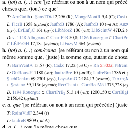
a.
(
tot
)
a.
(
…
)
can
'[se référant ou non à un nom qui précèd
choses que, (tout) ce que'
T:
ArnGuilh
⊂
SansTDid
2,296 (R);
MongeMontR
9,4 (C);
Cast
L:
FierB
1358 (
aytant
);
JaufreB
1786 (A);
JaufreB
10 (
‑nt
A);
Auz
(
ay‑
);
ÉvEnf
C
161 (
ay‑
);
LibMorZ
106 (
‑nt
);
LibScintW
47D,2 (
3
D:
v. 1148 Albigeois
⊂
ChartPrB
50,8;
1186 Rouergue
⊂
ChartP
⊂
LÉtPrGH
17,18a (
aytant
);
LJFazyM
364 (
eytant
)
b.
(
tot
)
a.
(
…
)
com/coma
'[se référant ou non à un nom qu
même somme que, (juste) la somme que, autant de choses 
T:
BernVentA
13,57 (R);
CadZ
17,22 (
‑nt
C) =
Rn
5:302a
;
PBre
L:
GirRoussH
1188 (
‑nt
);
JaufreBre
10 (
‑nt
B);
JaufreBre
1786 et p
SuchDenkm
69,2301 (
ay‑
);
LeysAmG
2:184,13 (
aytant
);
TrArp
2
⊂
Sesiano
59,113r (
aytant
);
RecChant
⊂
CorrRecMéd
373,728 (
e
D:
1194 Rouergue
⊂
ChartPrB
513,14 (
‑nt
); 1200‥50 ⊂
CartBi
2
2:156,42 (
aytant
)
c.
a. que
'[se référant ou non à un nom qui précède] (juste)
T:
RaimVidF
2,344 (r)
L:
JaufreB
9809 (
‑nt
A)
d.
a.
(
…
)
com
'la même chose que'