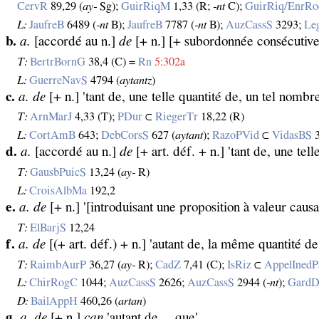
CervR
89,29 (
ay‑
Sg);
GuirRiqM
1,33 (R;
‑nt
C);
GuirRiq/EnrRo
L:
JaufreB
6489 (
‑nt
B);
JaufreB
7787 (
‑nt
B);
AuzCassS
3293;
Le
b.
a.
[accordé au n.]
de
[+ n.] [+ subordonnée consécutive
T:
BertrBornG
38,4 (C) =
Rn
5:302a
L:
GuerreNavS
4794 (
aytantz
)
c.
a. de
[+ n.] 'tant de, une telle quantité de, un tel nombr
T:
ArnMarJ
4,33 (T);
PDur
⊂
RiegerTr
18,22 (R)
L:
CortAmB
643;
DebCorsS
627 (
aytant
);
RazoPVid
⊂
VidasBS
3
d.
a.
[accordé au n.]
de
[+ art. déf. + n.] 'tant de, une tel
T:
GausbPuicS
13,24 (
ay‑
R)
L:
CroisAlbMa
192,2
e.
a. de
[+ n.] '[introduisant une proposition à valeur causa
T:
ElBarjS
12,24
f.
a. de
[(+ art. déf.) + n.] 'autant de, la même quantité de,
T:
RaimbAurP
36,27 (
ay‑
R);
CadZ
7,41 (C);
IsRiz
⊂
AppelInedP
L:
ChirRogC
1044;
AuzCassS
2626;
AuzCassS
2944 (
‑nt
);
Gard
D:
BailAppH
460,26 (
artan
)
g.
a. de
[+ n.]
can
'autant de… que'