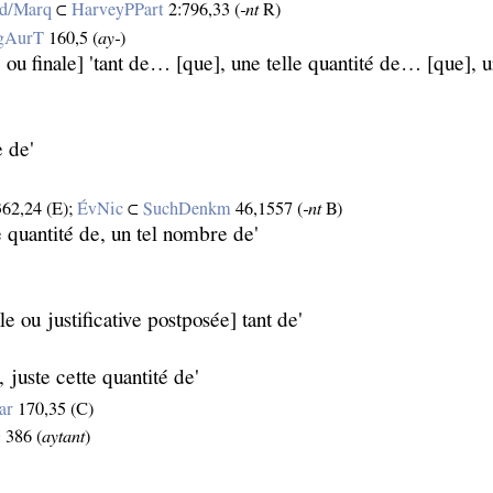
d/Marq
⊂
HarveyPPart
2:796,33 (
‑nt
R)
gAurT
160,5 (
ay‑
)
 ou finale] 'tant de… [que], une telle quantité de… [que],
e de'
62,24 (E);
ÉvNic
⊂
SuchDenkm
46,1557 (
‑nt
B)
le quantité de, un tel nombre de'
le ou justificative postposée] tant de'
 juste cette quantité de'
ar
170,35 (C)
D
386 (
aytant
)