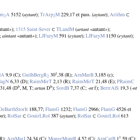
Am
A
5152 (
aytant
);
TrArp
M
229,17 et pass. (
aytant
);
Arithm
⊂
2
2
tant»);
1315 Saint‑Sever
⊂
TLandM
(
artant
«autant»);
;
aintant
«autant»);
LJFazyM
591 (
eytant
);
LJFazyM
1150 (
eytant
);
1
dA
9,9 (C);
GuilhBergR
30
,38 (R);
ArnMarB
3,185 (c);
2
MagN
6,33 (D);
RaimMirT
2,13 (R);
RaimMirT
21,48 (E);
PRaimC
b
b
31,48 (D
, M, T;
artan
D
);
SordB
7,37 (C;
‑nt
f);
BertrAlS
19,3 (
‑nt
DeBarthStorIt
188,77;
FlamG
1232;
FlamG
2966;
FlamG
4526 et
nt
);
RolSar
⊂
GouirLRol
387 (
aytant
);
RolSar
⊂
GouirLRol
613
1
(R);
ArnMarJ
24,34 (C);
MongeMontR
4,52 (C);
ArnCatB
1
,59 (C);