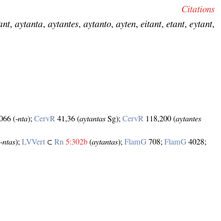
Citations
ant
,
aytanta
,
aytantes
,
aytanto
,
ayten
,
eitant
,
etant
,
eytant
,
066 (
‑nta
);
CervR
41,36 (
aytantas
Sg);
CervR
118,200 (
aytantes
(
‑ntas
);
LVVert
⊂
Rn
5:302b
(
aytantas
);
FlamG
708;
FlamG
4028;