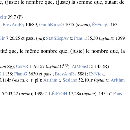
e, (juste) le nombre que, (juste) la somme que, autant de
eitr
39,7 (P)
);
BrevAmR
10689;
GuilhBarraG
1045 (
aytant
);
ÉvEnf
C
163
3
3
Gir
7:26,25 et pass. (
‑nt
);
StatSEspAv
⊂
Pans
1:85,30 (
aytant
); 1399
ntité que, le même nombre que, (juste) le nombre que, la
Urg
tant
Sg);
CervR
119,157 (
aytant
C
);
AtMonsC
5,143 (R)
G
1138;
FlamG
3630 et pass.;
BrevAmR
5881;
ÉvNic
⊂
2
,114r (
‑ns
m. c. r. pl.);
Arithm
⊂
Sesiano
52,101r (
aytant
);
Arithm
r
5:203,22 (
artan
); 1399 ⊂
LÉtPrGH
17,28a (
aytant
); 1434 ⊂
Pans