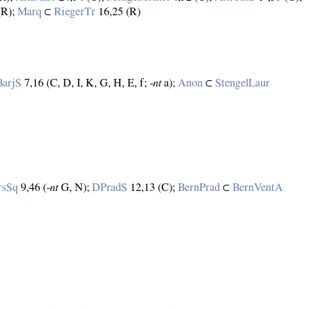
(R);
Marq
⊂
RiegerTr
16,25 (R)
BarjS
7,16 (C, D, I, K, G, H, E, f;
‑nt
a);
Anon
⊂
StengelLaur
rsSq
9,46 (
‑nt
G, N);
DPradS
12,13 (C);
BernPrad
⊂
BernVentA