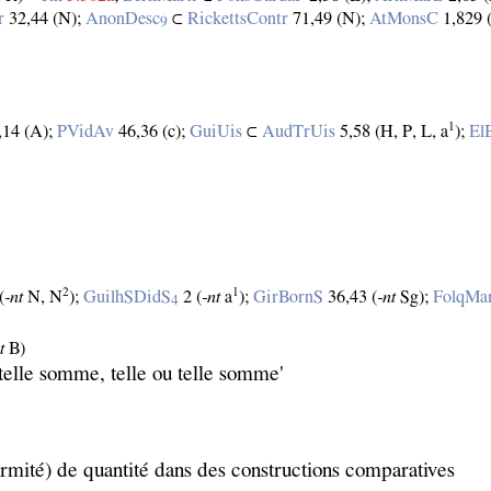
r
32,44 (N);
AnonDesc
⊂
RickettsContr
71,49 (N);
AtMonsC
1,829 
9
1
,14 (A);
PVidAv
46,36 (c);
GuiUis
⊂
AudTrUis
5,58 (H, P, L, a
);
El
2
1
(
‑nt
N, N
);
GuilhSDidS
2 (
‑nt
a
);
GirBornS
36,43 (
‑nt
Sg);
FolqMa
4
t
B)
telle somme, telle ou telle somme'
rmité) de quantité dans des constructions comparatives