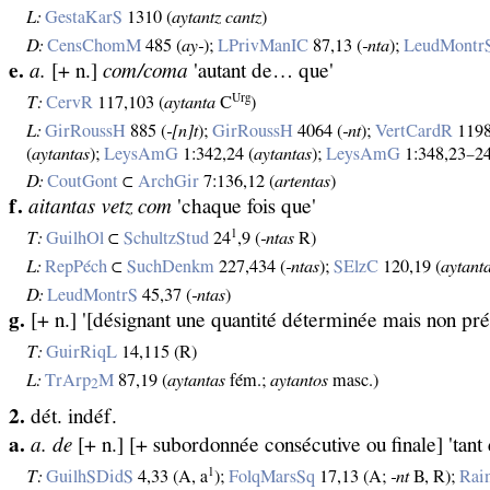
L:
GestaKarS
1310 (
aytantz cantz
)
D:
CensChomM
485 (
ay‑
);
LPrivManIC
87,13 (
‑nta
);
LeudMontr
e.
a.
[+ n.]
com/coma
'autant de… que'
Urg
T:
CervR
117,103 (
aytanta
C
)
L:
GirRoussH
885 (
‑[n]t
);
GirRoussH
4064 (
‑nt
);
VertCardR
1198
(
aytantas
);
LeysAmG
1:342,24 (
aytantas
);
LeysAmG
1:348,23–24
D:
CoutGont
⊂
ArchGir
7:136,12 (
artentas
)
f.
aitantas vetz com
'chaque fois que'
1
T:
GuilhOl
⊂
SchultzStud
24
,9 (
‑ntas
R)
L:
RepPéch
⊂
SuchDenkm
227,434 (
‑ntas
);
SElzC
120,19 (
aytant
D:
LeudMontrS
45,37 (
‑ntas
)
g.
[+ n.] '[désignant une quantité déterminée mais non préci
T:
GuirRiqL
14,115 (R)
L:
TrArp
M
87,19 (
aytantas
fém.;
aytantos
masc.)
2
2.
dét. indéf.
a.
a. de
[+ n.] [+ subordonnée consécutive ou finale] 'tan
1
T:
GuilhSDidS
4,33 (A, a
);
FolqMarsSq
17,13 (A;
‑nt
B, R);
Rai