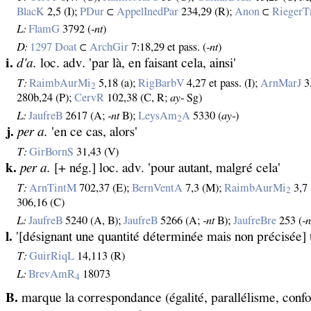
BlacK
2,5 (I);
PDur
⊂
AppelInedPar
234,29 (R);
Anon
⊂
RiegerT
L:
FlamG
3792 (
‑nt
)
D:
1297 Doat
⊂
ArchGir
7:18,29 et pass. (
‑nt
)
i.
d'a.
loc. adv. 'par là, en faisant cela, ainsi'
T:
RaimbAurMi
5,18 (a);
RigBarbV
4,27 et pass. (I);
ArnMarJ
3
2
280b,24 (P);
CervR
102,38 (C, R;
ay‑
Sg)
L:
JaufreB
2617 (A;
‑nt
B);
LeysAm
A
5330 (
ay‑
)
2
j.
per a.
'en ce cas, alors'
T:
GirBornS
31,43 (V)
k.
per a.
[+ nég.] loc. adv. 'pour autant, malgré cela'
T:
ArnTintM
702,37 (E);
BernVentA
7,3 (M);
RaimbAurMi
3,7 
2
306,16 (C)
L:
JaufreB
5240 (A, B);
JaufreB
5266 (A;
‑nt
B);
JaufreBre
253 (
‑n
l.
'[désignant une quantité déterminée mais non précisée] 
T:
GuirRiqL
14,113 (R)
L:
BrevAmR
18073
4
B.
marque la correspondance (égalité, parallélisme, confo