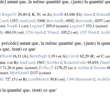
e] autant que, la même quantité que, (juste) la quantité qu
⊂
RiegerTr
29,40 (I, K, N;
‑nt
A);
SordB
43,446 (G);
Anon
⊂
KolsenB
CassS
1357;
AuzCassS
3308;
BrevAmR
4502;
BrevAmR
4557 (
‑nt
2
2
‑nt
);
YsopR
1 (
‑nt
);
LegAurT
205,4 (
aytant
);
LegAurT
332,1 (
aytant
)
rB
484,10 (
‑nt
);
1256 Auch
⊂
TGascL
105,2 (
‑nt
);
1297 Doat
⊂
Arch
2
i précède] autant que, la même quantité que, (juste) la qua
que, (tout) ce que'
mRNovB
16,31 (A);
BertrPogD
1,19 (
‑nt
A);
CervR
62,29 (R;
‑nt
C;
ay
ass. (
‑nt
B);
AuzCassS
3567;
NovHer
⊂
RickettsContr
95,655;
Flam
M
71,26 et pass. (
aytant
);
ÉvNic
T
117b,25 (
ay‑
);
Arithm
⊂
Sesiano
60
3
ytant
);
MystSAntG
2137 (
eytant
)
1
gRC
72
,15 (
‑nt
B);
LeudMontrS
30,8 (
‑nt
);
1396 Marmande
⊂
ArchGi
 la quantité que, (tout) ce que'