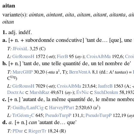
aitan
variante(s):
aintan
,
aintant
,
aita
,
aitam
,
aitant
,
aitanta
,
ai
oitan
1.
adj. indéf.
a.
[+ n. + subordonnée consécutive] 'tant de… [que], une 
T:
JFoixàL
3,25 (C)
L:
GirRoussH
1572 (
‑nt
);
FierB
95 (
ay‑
);
CroisAlbMa
192,6;
Cro
b.
[+ n.] 'tant de, une telle quantité de, un tel nombre de'
1
T:
MarcGHP
30,20 (
‑nta
a
, T);
BernVentA
8,1 (éd.:
A! tantas
) =
Urg
C
)
L:
GirRoussH
7029 (
‑nt
);
CroisAlbMa
213,64;
JaufreB
1563 (A;
‑
DoctrAc
⊂
MarshRaz
49,671 (
ay‑
);
ÉvNic
⊂
SuchDenkm
58,1932
c.
[+ n.] 'autant de, la même quantité de, le même nombre
1
T:
Guilh
/LanfCig
⊂
HarveyPPart
2:520,63 (a
)
5
L:
TrGéom
C
645;
PseudoTurpP
131,1;
PseudoTurpP
122,19 (
ay
2
d.
a.
[+ n.]
can
'autant de… que'
T:
PDur
⊂
RiegerTr
18,24 (R)