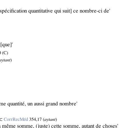
spécification quantitative qui suit] ce nombre‑ci de'
[que]'
 (C)
aytant
)
me quantité, un aussi grand nombre'
⊂
CorrRecMéd
354,17 (
aytant
)
, la même somme, (juste) cette somme, autant de choses'