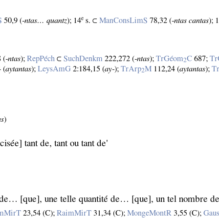
e
S
50,9 (
‑ntas… quantz
); 14
s. ⊂
ManConsLimS
78,32 (
‑ntas cantas
);
 (
‑ntas
);
RepPéch
⊂
SuchDenkm
222,272 (
‑ntas
);
TrGéom
C
687;
Tr
2
 (
aytantas
);
LeysAmG
2:184,15 (
ay‑
);
TrArp
M
112,24 (
aytantas
);
T
2
as
)
sée] tant de, tant ou tant de'
t de… [que], une telle quantité de… [que], un tel nombre d
mMirT
23,54 (C);
RaimMirT
31,34 (C);
MongeMontR
3,55 (C);
Gaus