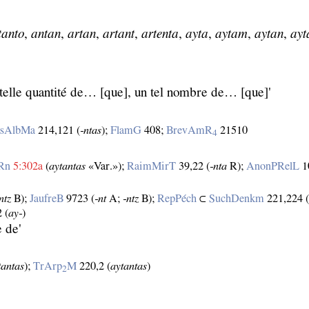
tanto
,
antan
,
artan
,
artant
,
artenta
,
ayta
,
aytam
,
aytan
,
ayt
telle quantité de… [que], un tel nombre de… [que]'
isAlbMa
214,121 (
‑ntas
);
FlamG
408;
BrevAmR
21510
4
Rn
5:302a
(
aytantas
«Var.»);
RaimMirT
39,22 (
‑nta
R);
AnonPRelL
1
ntz
B);
JaufreB
9723 (
‑nt
A;
‑ntz
B);
RepPéch
⊂
SuchDenkm
221,224 
 (
ay‑
)
 de'
tantas
);
TrArp
M
220,2 (
aytantas
)
2