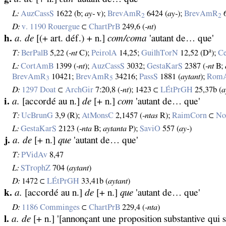
L:
AuzCassS
1622 (b;
ay‑
v);
BrevAmR
6424 (
ay‑
);
BrevAmR
6
2
2
D:
v. 1190 Rouergue
⊂
ChartPrB
249,6 (
‑nt
)
h.
a. de
[(+ art. déf.) + n.]
com/coma
'autant de… que'
a
T:
BerPalB
5,22 (
‑nt
C);
PeirolA
14,25;
GuilhTorN
12,52 (D
);
C
L:
CortAmB
1399 (
‑nt
);
AuzCassS
3032;
GestaKarS
2387 (
‑nt
B;
BrevAmR
10421;
BrevAmR
34216;
PassS
1881 (
aytant
);
Rom
3
5
D:
1297 Doat
⊂
ArchGir
7:20,8 (
‑nt
); 1423 ⊂
LÉtPrGH
25,37b (
a
i.
a.
[accordé au n.]
de
[+ n.]
com
'autant de… que'
T:
UcBrunG
3,9 (R);
AtMonsC
2,1457 (
‑ntas
R);
RaimCorn
⊂
No
L:
GestaKarS
2123 (
‑nta
B;
aytanta
P);
SaviO
557 (
ay‑
)
j.
a. de
[+ n.]
que
'autant de… que'
T:
PVidAv
8,47
L:
STrophZ
704 (
aytant
)
D:
1472 ⊂
LÉtPrGH
33,41b (
aytant
)
k.
a.
[accordé au n.]
de
[+ n.]
que
'autant de… que'
D:
1186 Comminges
⊂
ChartPrB
229,4 (
‑nta
)
l.
a. de
[+ n.] '[annonçant une proposition substantive qui s