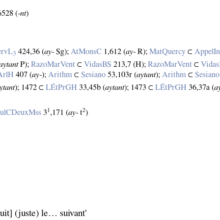
528 (
‑nt
)
ervL
424,36 (
ay‑
Sg);
AtMonsC
1,612 (
ay‑
R);
MatQuercy
⊂
AppelI
3
aytant
P);
RazoMarVent
⊂
VidasBS
213,7 (H);
RazoMarVent
⊂
Vida
ArlH
407 (
ay‑
);
Arithm
⊂
Sesiano
53,103r (
aytant
);
Arithm
⊂
Sesiano
ytant
); 1472 ⊂
LÉtPrGH
33,45b (
aytant
); 1473 ⊂
LÉtPrGH
36,37a (
a
1
2
ulCDeuxMss
3
,171 (
ay‑
t
)
uit] (juste) le… suivant'