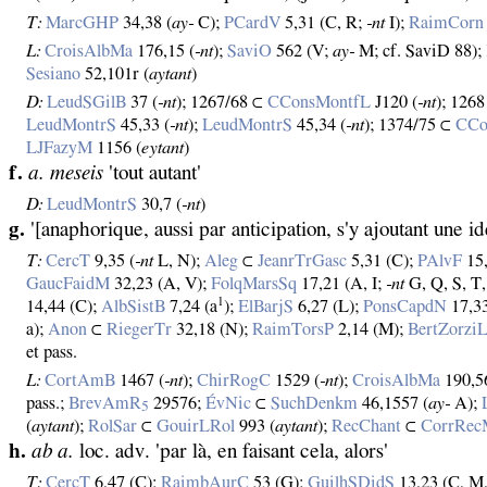
T:
MarcGHP
34,38 (
ay‑
C);
PCardV
5,31 (C, R;
‑nt
I);
RaimCorn
L:
CroisAlbMa
176,15 (
‑nt
);
SaviO
562 (V;
ay‑
M; cf. SaviD 88);
Sesiano
52,101r (
aytant
)
D:
LeudSGilB
37 (
‑nt
); 1267/68 ⊂
CConsMontfL
J120 (
‑nt
); 126
LeudMontrS
45,33 (
‑nt
);
LeudMontrS
45,34 (
‑nt
); 1374/75 ⊂
CCo
LJFazyM
1156 (
eytant
)
f.
a. meseis
'tout autant'
D:
LeudMontrS
30,7 (
‑nt
)
g.
'[anaphorique, aussi par anticipation, s'y ajoutant une id
T:
CercT
9,35 (
‑nt
L, N);
Aleg
⊂
JeanrTrGasc
5,31 (C);
PAlvF
15,
GaucFaidM
32,23 (A, V);
FolqMarsSq
17,21 (A, I;
‑nt
G, Q, S, T,
1
14,44 (C);
AlbSistB
7,24 (a
);
ElBarjS
6,27 (L);
PonsCapdN
17,3
a);
Anon
⊂
RiegerTr
32,18 (N);
RaimTorsP
2,14 (M);
BertZorzi
et pass.
L:
CortAmB
1467 (
‑nt
);
ChirRogC
1529 (
‑nt
);
CroisAlbMa
190,5
pass.;
BrevAmR
29576;
ÉvNic
⊂
SuchDenkm
46,1557 (
ay‑
A);
5
(
aytant
);
RolSar
⊂
GouirLRol
993 (
aytant
);
RecChant
⊂
CorrRec
h.
ab a.
loc. adv. 'par là, en faisant cela, alors'
T:
CercT
6,47 (C);
RaimbAurC
53 (G);
GuilhSDidS
13,23 (C, M