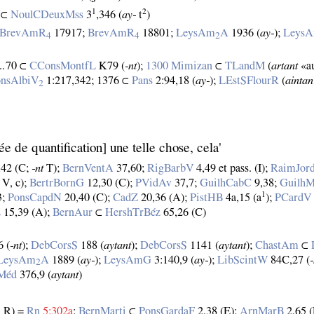
1
2
⊂
NoulCDeuxMss
3
,346 (
ay‑
t
)
BrevAmR
17917;
BrevAmR
18801;
LeysAm
A
1936 (
ay‑
);
Leys
4
4
2
8‥70 ⊂
CConsMontfL
K79 (
‑nt
);
1300 Mimizan
⊂
TLandM
(
artant
«au
nsAlbiV
1:217,342; 1376 ⊂
Pans
2:94,18 (
ay‑
);
LEstSFlourR
(
aintan
2
ée de quantification] une telle chose, cela'
42 (C;
‑nt
T);
BernVentA
37,60;
RigBarbV
4,49 et pass. (I);
RaimJor
 V, c);
BertrBornG
12,30 (C);
PVidAv
37,7;
GuilhCabC
9,38;
Guilh
1
3;
PonsCapdN
20,40 (C);
CadZ
20,36 (A);
PistHB
4a,15 (a
);
PCardV
L
15,39 (A);
BernAur
⊂
HershTrBéz
65,26 (C)
6 (
‑nt
);
DebCorsS
188 (
aytant
);
DebCorsS
1141 (
aytant
);
ChastAm
⊂
LeysAm
A
1889 (
ay‑
);
LeysAmG
3:140,9 (
ay‑
);
LibScintW
84C,27 (
‑
2
Méd
376,9 (
aytant
)
, R) =
Rn
5:302a
;
BernMarti
⊂
PonsGardaF
2,38 (E);
ArnMarB
2,65 