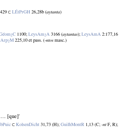
 1429 ⊂
LÉtPrGH
26,28b (
aytanta
)
Géom
C
1100;
LeysAm
A
3166 (
aytantas
);
LeysAmA
2:177,16
2
2
rArp
M
225,10 et pass. (
‑ntos
masc.)
2
e… [que]'
bPuic
⊂
KolsenDicht
31,73 (H);
GuilhMontR
1,13 (C;
‑nt
F, R);