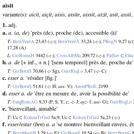
aisit
variante(s):
aicit
,
aiçit
,
aisis
,
aisite
,
aissit
,
aizit
,
asit
,
assit
,
1.
adj.
a.
a.
(
a, de
) 'près (de), proche (de), accessible (à)'
T:
BernVentA
23,43 (
‑z‑
);
BernVentA
33,24 (
‑z‑
);
PRogN
9,27 (c)
17,28 (A)
L:
GirRoussH
3442 (
‑z‑
);
CroisAlbMa
209,72 (
‑z‑
);
PalSav
⊂
Elu
b.
a. de
[+ inf., + n.] '[sens temporel] près de, proche de'
T:
GirBornS
70,66 (
‑z‑
Sg);
GuirRiqLo
3,47 (
‑z‑
C)
c.
esser a.
'résider [fig.]'
T:
GirBornS
51,61 (
‑z‑
H;
ass‑
V);
AnonPRelL
2190
d.
esser a. de
'être en mesure de, avoir la possibilité de'
T:
FalqRomAG
9,33 (P, S, Y, c;
‑z‑
J;
ayz‑
f;
ass‑
G);
GuirRiqLo
3
e.
'bienveillant, aimable'
T:
Uc ⊂
KolsenTrGed
5a,9; Uc ⊂
KolsenTrGed
5a,23 (
‑z‑
)
f.
esser/estar
(
ben
)
a. a
'se montrer bienveillant envers, êt
T:
BernMartiB
3,29 (
‑z‑
E);
GirBornS
10,54 (
‑z‑
B);
BertrBornG
8