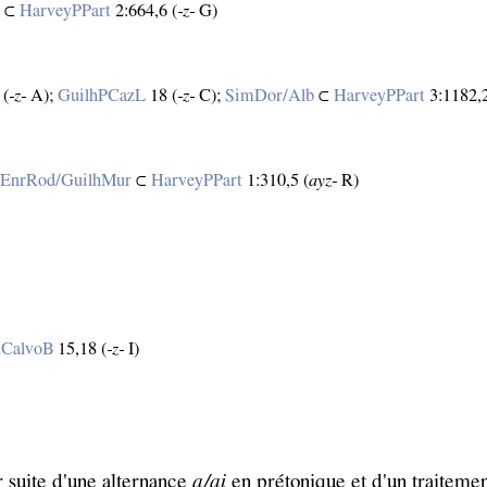
s
⊂
HarveyPPart
2:664,6 (
‑z‑
G)
 (
‑z‑
A);
GuilhPCazL
18 (
‑z‑
C);
SimDor/Alb
⊂
HarveyPPart
3:1182,2
;
EnrRod/GuilhMur
⊂
HarveyPPart
1:310,5 (
ayz‑
R)
CalvoB
15,18 (
‑z‑
I)
r suite d'une alternance
a/ai
en prétonique et d'un traiteme