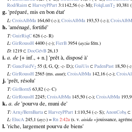
Rod/Raim
⊂
HarveyPPart
3:1142,56 (
‑z‑
M);
FolqLunT
10,381 (
2
g.
'préparé, mis en bon état'
L:
CroisAlbMa
164,60 (
‑z‑
);
CroisAlbMa
193,53 (
‑z‑
);
CroisAlb
h.
'aménagé, fortifié'
T:
GuirRiqC
626 (
‑z‑
R)
L:
GirRoussH
4400 (
‑z‑
);
FierB
3954 (
ayzia
fém.)
D:
1219 ⊂
DocGévB
26,13
i.
a. de
[+ inf., + n.] 'prêt à, disposé à'
T:
GaucFaidV
55 (I, G, Q;
‑z‑
D;);
GuiUis
⊂
PadenPast
18,50 (
‑z
2
L:
GirRoussH
2565 (ms.
auut
);
CroisAlbMa
142,16 (
‑z‑
);
CroisA
j.
'prêt, résolu'
T:
GirBornS
63,82 (
‑z‑
C)
L:
GirRoussH
2245;
CroisAlbMa
145,50 (
‑z‑
);
CroisAlbMa
193,9
k.
a. de
'pourvu de, muni de'
T:
Arn
/BernBarta
⊂
HarveyPPart
1:110,54 (
‑z‑
S);
AnonCob
⊂
2
8
L:
ElucA
245,1 (
ayz‑
) =
Rn
2:42a
(s. v.
aisida
«jouissance, agrém
l.
'riche, largement pourvu de biens'