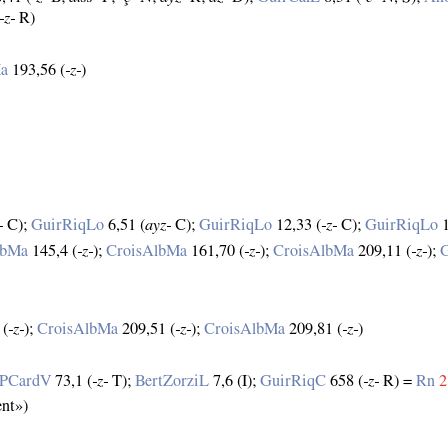
‑z‑
R)
Ma
193,56 (
‑z‑
)
‑
C);
GuirRiqLo
6,51 (
ayz‑
C);
GuirRiqLo
12,33 (
‑z‑
C);
GuirRiqLo
1
lbMa
145,4 (
‑z‑
);
CroisAlbMa
161,70 (
‑z‑
);
CroisAlbMa
209,11 (
‑z‑
);
 (
‑z‑
);
CroisAlbMa
209,51 (
‑z‑
);
CroisAlbMa
209,81 (
‑z‑
)
PCardV
73,1 (
‑z‑
T);
BertZorziL
7,6 (I);
GuirRiqC
658 (
‑z‑
R) =
Rn
2
ent»)