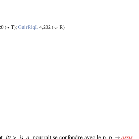
0 (
‑s
T);
GuirRiqL
4,202 (
‑z‑
R)
nt
‑itz
>
‑is
,
a.
pourrait se confondre avec le p. p. →
assis