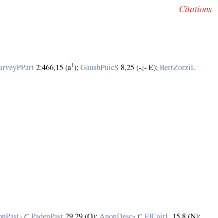
Citations
1
arveyPPart
2:466,15 (a
);
GausbPuicS
8,25 (
‑z‑
E);
BertZorziL
nPast
⊂
PadenPast
29,29 (Q);
AnonDesc
⊂
ElCairL
15,8 (N);