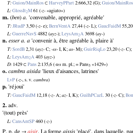
T:
Guion/MainRos
⊂
HarveyPPart
2:666,32 (G);
Guion/MainRo
L:
GlossIt
M
61 (
‑z‑
«agiato»)
2
m.
(
ben
)
a.
'convenable, approprié, agréable'
T:
JRudP
3,50 (
‑z‑
e);
BernVentA
27,44 (
‑z‑
L);
GaucFaidM
55,20
L:
GuerreNavS
4882 (
ayz‑
);
LeysAm
A
3698 (
ay‑
)
2
n.
esser a. a
'convenir à, être agréable à, plaire à'
T:
SordB
2,31 (
ayz‑
C;
‑ss‑
I, K;
as‑
M);
GuirRiqLo
23,20 (
‑z‑
C)
L:
LeysAm
A
403 (
ayz‑
)
2
D:
1429 ⊂
Pans
2:135,6 (
‑tes
m. pl.; = Pans
«1429»)
3
o.
cambra aisida
'lieux d'aisances, latrines'
LvP
(
‑z‑
, s. v.
cambra
)
p.
'réjoui'
T:
GaucFaidM
12,18 (
‑z‑
A;
az‑
I, K);
GuilhPCazL
30 (
‑z‑
C);
Bon
2.
adv.
'(tout) près'
L:
CansAntSP
460 (
‑z‑
)
P. p. de →
aisir
. La forme
aissis
'placé', dans laquelle, pa