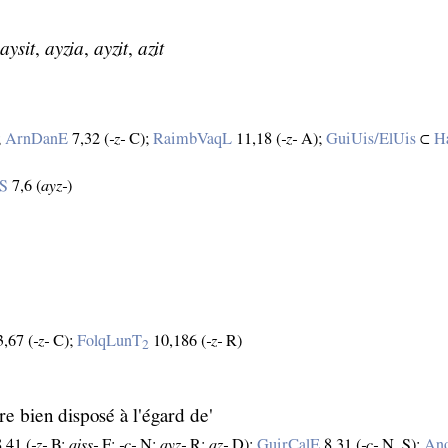
aysit
,
ayzia
,
ayzit
,
azit
;
ArnDanE
7,32 (
‑z‑
C);
RaimbVaqL
11,18 (
‑z‑
A);
GuiUis/ElUis
⊂
H
cS
7,6 (
ayz‑
)
,67 (
‑z‑
C);
FolqLunT
10,186 (
‑z‑
R)
2
re bien disposé à l'égard de'
,41 (
‑z‑
B;
aiss‑
F;
‑ç‑
N;
ayz‑
R;
az‑
D);
GuirCalE
8,31 (
‑c‑
N, S);
Ano