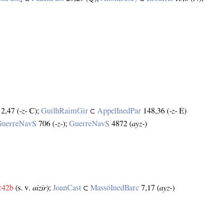
4
7
2,47 (
‑z‑
C);
GuilhRaimGir
⊂
AppelInedPar
148,36 (
‑z‑
E)
GuerreNavS
706 (
‑z‑
);
GuerreNavS
4872 (
ayz‑
)
:42b
(s. v.
aizir
);
JoanCast
⊂
MassóInedBarc
7,17 (
ayz‑
)