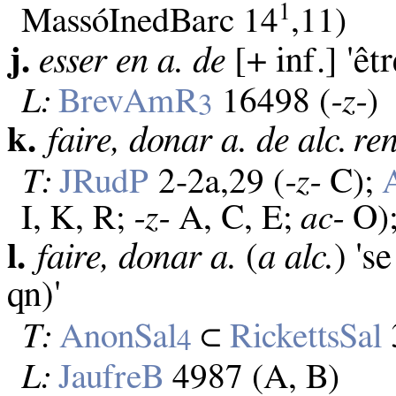
1
MassóInedBarc 14
,11)
j.
esser en a. de
[+ inf.] 'êt
L:
BrevAmR
16498 (
‑z‑
)
3
k.
faire, donar a. de alc. ren
T:
JRudP
2‑2a,29 (
‑z‑
C);
I, K, R;
‑z‑
A, C, E;
ac‑
O)
l.
faire, donar a.
(
a alc.
) 's
qn)'
T:
AnonSal
⊂
RickettsSal
4
L:
JaufreB
4987 (A, B)