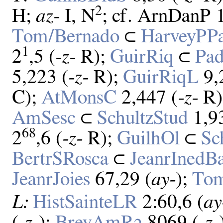
2
H;
az‑
I, N
; cf. ArnDanP 
Tom/Bernado
⊂
HarveyPPa
1
2
,5 (
‑z‑
R);
GuirRiq
⊂
Pad
5,223 (
‑z‑
R);
GuirRiqL
9,
C);
AtMonsC
2,447 (
‑z‑
R)
AmSesc
⊂
SchultzStud
1,93
68
2
,6 (
‑z‑
R);
GuilhOl
⊂
Sc
BertrSRosca
⊂
JeanrInedB
JeanrJoies
67,29 (
ay‑
);
To
L:
HistSainteLR
2:60,6 (
ay
(
‑z‑
);
BrevAmR
8069 (
‑z‑