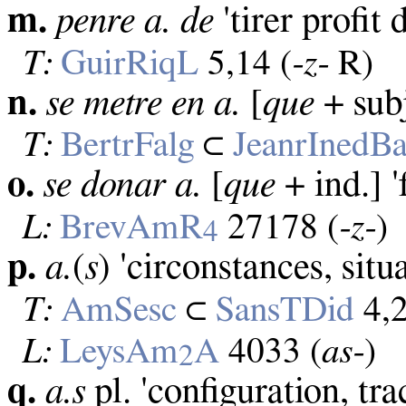
m.
penre a. de
'tirer profit 
T:
GuirRiqL
5,14 (
‑z‑
R)
n.
se metre en a.
[
que
+ subj
T:
BertrFalg
⊂
JeanrInedBa
o.
se donar a.
[
que
+ ind.] '
L:
BrevAmR
27178 (
‑z‑
)
4
p.
a.
(
s
) 'circonstances, situ
T:
AmSesc
⊂
SansTDid
4,2
L:
LeysAm
A
4033 (
as‑
)
2
q.
a.s
pl. 'configuration, tra