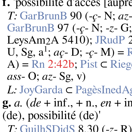
f.
'possibilité d'accès [aupr
T:
GarBrunB
90 (
‑ç‑
N;
az
GarBrunB
97 (
‑ç‑
N;
‑z‑
G;
LeysAm
A 5410);
JRudP
2
2
1
U, Sg, a
;
aç‑
D;
‑ç‑
M) =
A) =
Rn
2:42b
;
Pist
⊂
Rieg
ass‑
O;
az‑
Sg, v)
L:
JoyGarda
⊂
PagèsInedA
g.
a.
(
de
+ inf., + n.,
en
+ in
(de), possibilité (de)'
T:
GuilhSDidS
8,30 (
‑z‑
R)