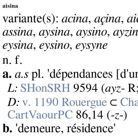
aisina
variante(s):
acina
,
açina
,
ai
assina
,
aysina
,
aysino
,
ayzi
eysina
,
eysino
,
eysyne
n. f.
a.
a.s
pl. 'dépendances [d'u
L:
SHonSRH
9594 (
ayz‑
R
D:
v. 1190 Rouergue
⊂
Cha
CartVaourPC
86,14 (
‑z‑
)
b.
'demeure, résidence'