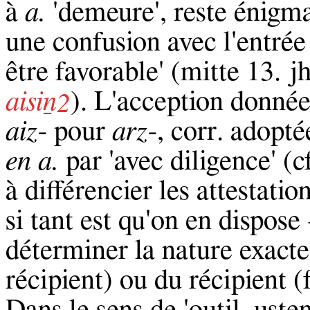
à
a.
'demeure', reste énigma
une confusion avec l'entrée
être favorable' (mitte 13. 
aisiṉ
). L'acception donné
2
aiz‑
pour
arz‑
, corr. adoptée
en a.
par 'avec diligence' (
à différencier les attestati
si tant est qu'on en dispos
déterminer la nature exacte 
récipient) ou du récipient (f
Dans le sens de 'outil, usten