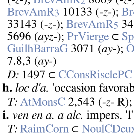
2
BrevAmR
10133 (
‑z‑
);
B
3
33143 (
‑z‑
);
BrevAmR
341
5
5696 (
ayz‑
);
PrVierge
⊂
Sp
GuilhBarraG
3071 (
ay‑
);
O
7.8,3 (
ay‑
)
D:
1497 ⊂
CConsRisclePC
h.
loc d'a.
'occasion favorab
T:
AtMonsC
2,543 (
‑z‑
R)
i.
ven en a. a
alc.
impers. 'l
T:
RaimCorn
⊂
NoulCDeu