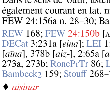
également courant en lat. m
FEW 24:156a n. 28–30; B
REW
168;
FEW
24:150b
[ᴀ
DECat
3:231a [
eina
];
LEI
1
[
aïna
], 378b [
aiz‑
], 2:65a [
a
273a, 273b;
RoncPrTr
86;
Bambeck
159;
Stouff
268–
2
♦
aisinar