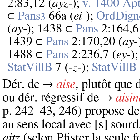
2:83,12 (
ayz‑
);
v. 1400 Ap
⊂
Pans
66a (
ei‑
);
OrdDign
3
(
ay‑
); 1438 ⊂
Pans
2:164,6
1439 ⊂
Pans
2:170,20 (
ay‑
1488 ⊂
Pans
2:236,7 (
ey‑
)
StatVillB
7 (
‑z‑
);
StatVillB
Dér. de →
aise
, plutôt que
ou dér. régressif de →
aisin
p. 242–43, 246) propose de 
au sens local avec [s] sourd,
aitz
(selon Pfister la seule 