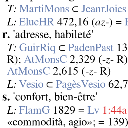
T:
MartiMons
⊂
JeanrJoies
L:
ElucHR
472,16 (
az‑
) =
r.
'adresse, habileté'
T:
GuirRiq
⊂
PadenPast
13
R);
AtMonsC
2,329 (
‑z‑
R)
AtMonsC
2,615 (
‑z‑
R)
L:
Vesio
⊂
PagèsVesio
62,7
s.
'confort, bien‑être'
L:
FlamG
1829 =
Lv
1:44a
«commodità, agio»; = 139