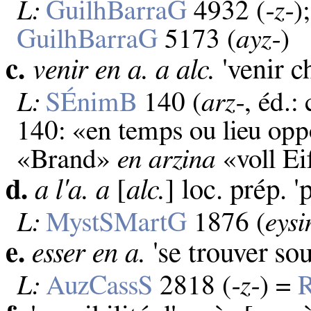
L:
GuilhBarraG
4932 (
‑z‑
)
GuilhBarraG
5173 (
ayz‑
)
c.
venir en a. a alc.
'venir c
L:
SÉnimB
140 (
arz‑
, éd.:
140: «en temps ou lieu op
«Brand»
en arzina
«voll Ei
d.
a l'a. a
[
alc.
] loc. prép. '
L:
MystSMartG
1876 (
eysi
e.
esser en a.
'se trouver sou
L:
AuzCassS
2818 (
‑z‑
) =