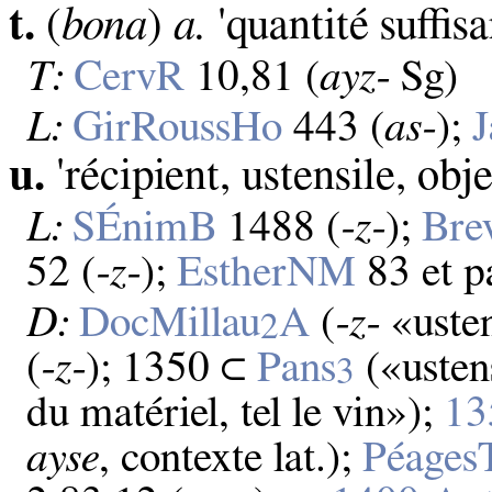
t.
(
bona
)
a.
'quantité suffis
T:
CervR
10,81 (
ayz‑
Sg)
L:
GirRoussHo
443 (
as‑
);
J
u.
'récipient, ustensile, obje
L:
SÉnimB
1488 (
‑z‑
);
Br
52 (
‑z‑
);
EstherNM
83 et pa
D:
DocMillau
A
(
‑z‑
«usten
2
(
‑z‑
); 1350 ⊂
Pans
(«ustens
3
du matériel, tel le vin»);
13
ayse
, contexte lat.);
Péages