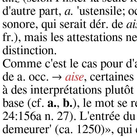
d'autre part,
a.
'ustensile; o
sonore, qui serait dér. de
ai
fr.), mais les attestations 
distinction.
Comme c'est le cas pour d'a
de a. occ. →
aise
, certaine
à des interprétations plutôt
base (cf.
a.
,
b.
), le mot se 
24:156a n. 27). L'entrée 
demeurer' (ca. 1250)», qui 