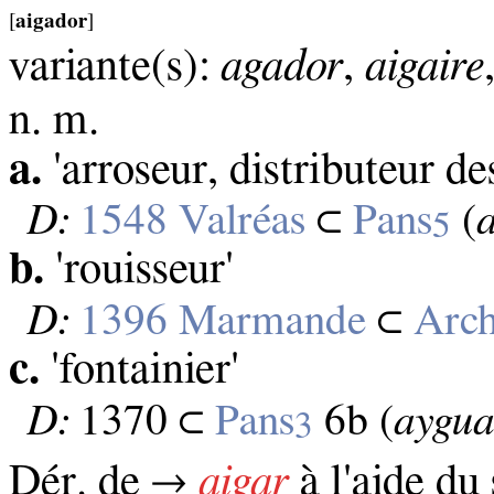
[
aigador
]
variante(s):
agador
,
aigaire
n. m.
a.
'arroseur, distributeur de
D:
1548 Valréas
⊂
Pans
(
a
5
b.
'rouisseur'
D:
1396 Marmande
⊂
Arc
c.
'fontainier'
D:
1370 ⊂
Pans
6b (
aygua
3
Dér. de →
aigar
à l'aide du