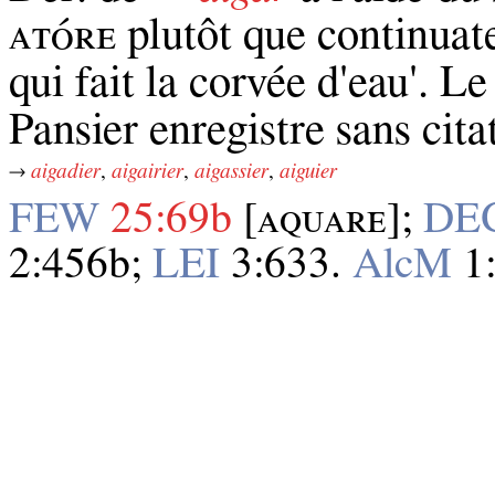
ᴀᴛᴏ́ʀᴇ plutôt que continuateu
qui fait la corvée d'eau'. 
Pansier enregistre sans citat
→
aigadier
,
aigairier
,
aigassier
,
aiguier
FEW
25:69b
[ᴀꞯᴜᴀʀᴇ];
DEC
2:456b;
LEI
3:633.
AlcM
1: