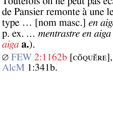
Toutefois on ne peut pas éca
de Pansier remonte à une l
type … [nom masc.]
en ai
p. ex.
… mentrastre en aiga
aiga
a.
).
∅
FEW
2:1162b
[ᴄᴏ̆ꞯᴜᴇ̆ʀᴇ]
AlcM
1:341b.