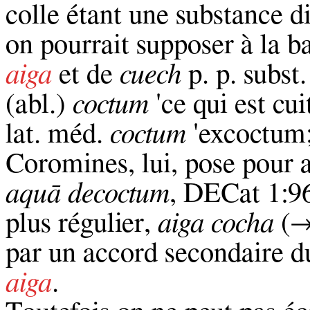
colle étant une substance di
on pourrait supposer à la b
aiga
et de
cuech
p. p. subst
(abl.)
coctum
'ce qui est cuit
lat. méd.
coctum
'excoctum
Coromines, lui, pose pour a
aqu
ā
decoctum
, DECat 1:9
plus régulier,
aiga cocha
(
par un accord secondaire du
aiga
.