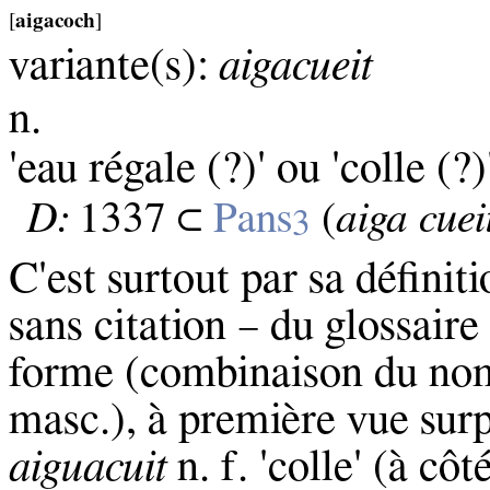
[
aigacoch
]
variante(s):
aigacueit
n.
'eau régale (?)' ou 'colle (?)
D:
1337 ⊂
Pans
(
aiga cuei
3
C'est surtout par sa définit
sans citation – du glossaire
forme (combinaison du n
masc.), à première vue surp
aiguacuit
n. f. 'colle' (à cô