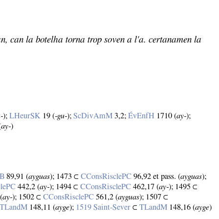
man, can la botelha torna trop soven a l'a. certanamen la
u‑
);
LHeurSK
19 (
‑gu‑
);
ScDivAmM
3,2;
ÉvEnfH
1710 (
ay‑
);
(
ay‑
)
rB
89,91 (
ayguas
); 1473 ⊂
CConsRisclePC
96,92 et pass. (
ayguas
);
clePC
442,2 (
ay‑
); 1494 ⊂
CConsRisclePC
462,17 (
ay‑
); 1495 ⊂
(
ay‑
); 1502 ⊂
CConsRisclePC
561,2 (
ayguas
); 1507 ⊂
TLandM
148,11 (
ayge
);
1519 Saint‑Sever
⊂
TLandM
148,16 (
ayge
)