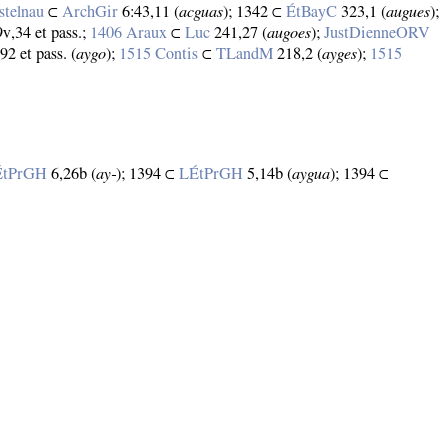
stelnau
⊂
ArchGir
6:43,11 (
acguas
); 1342 ⊂
ÉtBayC
323,1 (
augues
);
v,34 et pass.;
1406 Araux
⊂
Luc
241,27 (
augoes
);
JustDienneORV
92 et pass. (
aygo
);
1515 Contis
⊂
TLandM
218,2 (
ayges
);
1515
ÉtPrGH
6,26b (
ay‑
); 1394 ⊂
LÉtPrGH
5,14b (
aygua
); 1394 ⊂