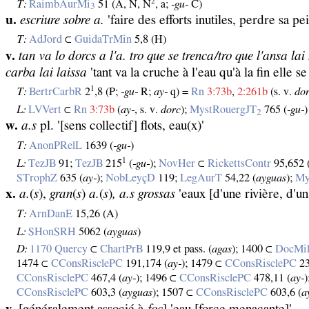
2
T:
RaimbAurMi
51 (A, N, N
, a;
‑gu‑
C)
3
u.
escriure sobre a.
'faire des efforts inutiles, perdre sa pe
T:
AdJord
⊂
GuidaTrMin
5,8 (H)
v.
tan va lo dorcs a l'a. tro que se trenca/tro que l'ansa la
carba lai laissa
'tant va la cruche à l'eau qu'à la fin elle se
1
T:
BertrCarbR
2
,8 (P;
‑gu‑
R;
ay‑
q) =
Rn
3:73b
,
2:261b
(s. v.
do
L:
LVVert
⊂
Rn
3:73b
(
ay‑
, s. v.
dorc
);
MystRouergJT
765 (
‑gu‑
)
2
w.
a.s
pl. '[sens collectif] flots, eau(x)'
T:
AnonPRelL
1639 (
‑gu‑
)
1
L:
TezJB
91;
TezJB
215
(
‑gu‑
);
NovHer
⊂
RickettsContr
95,652 
STrophZ
635 (
ay‑
);
NobLeyçD
119;
LegAurT
54,22 (
ayguas
);
My
x.
a.
(
s
),
gran
(
s
)
a.
(
s
)
, a.s grossas
'eaux [d'une rivière, d'un
T:
ArnDanE
15,26 (A)
L:
SHonSRH
5062 (
ayguas
)
D:
1170 Quercy
⊂
ChartPrB
119,9 et pass. (
agas
); 1400 ⊂
DocMil
1474 ⊂
CConsRisclePC
191,174 (
ay‑
); 1479 ⊂
CConsRisclePC
23
CConsRisclePC
467,4 (
ay‑
); 1496 ⊂
CConsRisclePC
478,11 (
ay‑
CConsRisclePC
603,3 (
ayguas
); 1507 ⊂
CConsRisclePC
603,6 (
a