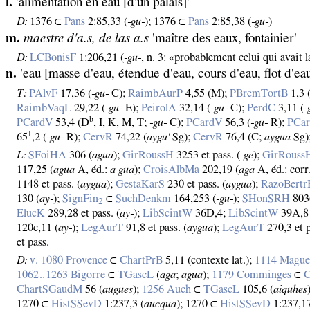
l.
'alimentation en eau [d'un palais]'
D:
1376 ⊂
Pans
2:85,33 (
‑gu‑
); 1376 ⊂
Pans
2:85,38 (
‑gu‑
)
m.
maestre d'a.s, de las a.s
'maître des eaux, fontainier'
D:
LCBonisF
1:206,21 (
‑gu‑
, n. 3: «probablement celui qui avait 
n.
'eau [masse d'eau, étendue d'eau, cours d'eau, flot d'eau
T:
PAlvF
17,36 (
‑gu‑
C);
RaimbAurP
4,55 (M);
PBremTortB
1,3 
RaimbVaqL
29,22 (
‑gu‑
E);
PeirolA
32,14 (
‑gu‑
C);
PerdC
3,11 (
‑
b
PCardV
53,4 (D
, I, K, M, T;
‑gu‑
C);
PCardV
56,3 (
‑gu‑
R);
PCa
1
65
,2 (
‑gu‑
R);
CervR
74,22 (
aygu'
Sg);
CervR
76,4 (C;
aygua
Sg)
L:
SFoiHA
306 (
agua
);
GirRoussH
3253 et pass. (
‑ge
);
GirRouss
117,25 (
agua
A, éd.:
a gua
);
CroisAlbMa
202,19 (
aga
A, éd.: corr
1148 et pass. (
aygua
);
GestaKarS
230 et pass. (
aygua
);
RazoBertr
130 (
ay‑
);
SignFin
⊂
SuchDenkm
164,253 (
‑gu‑
);
SHonSRH
803
2
ElucK
289,28 et pass. (
ay‑
);
LibScintW
36D,4;
LibScintW
39A,8 
120c,11 (
ay‑
);
LegAurT
91,8 et pass. (
aygua
);
LegAurT
270,3 et p
et pass.
D:
v. 1080 Provence
⊂
ChartPrB
5,11 (contexte lat.);
1114 Mague
1062‥1263 Bigorre
⊂
TGascL
(
aga
;
agua
);
1179 Comminges
⊂
C
ChartSGaudM
56 (
augues
);
1256 Auch
⊂
TGascL
105,6 (
aiquhes
1270 ⊂
HistSSevD
1:237,3 (
aucqua
); 1270 ⊂
HistSSevD
1:237,17