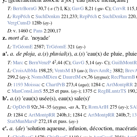
y.
[généralement associé à
foc
] 'eau [force menaçante]'
T:
BertrBornG
30,7 (
‑s
(?) I, K);
GavG
8,21 (
‑gu‑
C);
CervR
115,1
L:
RepPéch
⊂
SuchDenkm
221,233;
RepPéch
⊂
SuchDenkm
220,
VergCunsD
128b (
ay‑
)
D:
v. 1460 ⊂
Pans
2:200,17
z.
mort d'a.
'noyade'
L:
TrGéomE
2587;
TrGéomE
321 (
ay‑
)
a'.
a. de ploja, a.
(
s
)
pluvial
(
s
),
a.
(
s
) 'eau(x) de pluie, pluie
2
T:
Marc
⊂
BernVenzP
4
,44 (C);
GavG
5,14 (
ay‑
C);
GuilhMont
L:
CroisAlbMa
198,25;
VentsM
13 (
au‑
);
BrevAmR
3882;
Brev
2
299,2 (
ay‑
);
NomsMDieu
⊂
DaurelM
ᴄᴠ,76 (
aygua
);
RecPharmB
D:
1193 Moissac
⊂
ChartPrB
273,4 (
aga
); 1284 ⊂
ArtMontpRR
2
⊂
ManConsLimS
55,25 et pass. (
ay‑
); 1375 ⊂
RegBLuntzTS
190,
b'.
a.
(
s
) 'eau(x) usée(s), eau(x) sale(s)'
L:
OpDévB
92r,34–35 (
aygua
,
‑as
A, T);
RomArlH
275 (
ay‑
);
SA
D:
1284 ⊂
ArtMontpRR
240b,1; 1284 ⊂
ArtMontpRR
240b,7;
13
StatMunMarsP
272,18 et pass. (
ay‑
)
c'.
a.
(
de
) 'solution aqueuse, infusion, décoction, macérati