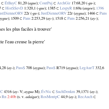
8 ⊂
ÉtBayC
81,20 (
ague
);
CoutPuj
⊂
ArchGir
17:68,20 (
‑gu‑
);
67 ⊂
HistSSevD
1:320,1 (
‑gue
); 1385 ⊂
LespyR
1:69a (
augoe
);
1396
ustDienneORV
22r (
‑gu‑
);
JustDienneORV
22r (
aygua
); 1466 ⊂
Pans
aygue
); 1509 ⊂
Pans
2:253,29 (
ay‑
); 1518 ⊂
Pans
2:256,21 (
ay‑
);
es les plus faciles à trouver'
te l'eau creuse la pierre'
,28 (
ay‑
);
PassS
708 (
aygua
);
PassS
R719 (
aygua
);
LegAurT
332,6
vC
4316 (
ay‑
V;
aygua
M);
ÉvNic
⊂
SuchDenkm
39,1371 (
ay‑
);
=
Rn
2:40b
(s. v.
adaigar
);
RosMontpC
44,9 (
ay‑
);
RecAuch
⊂