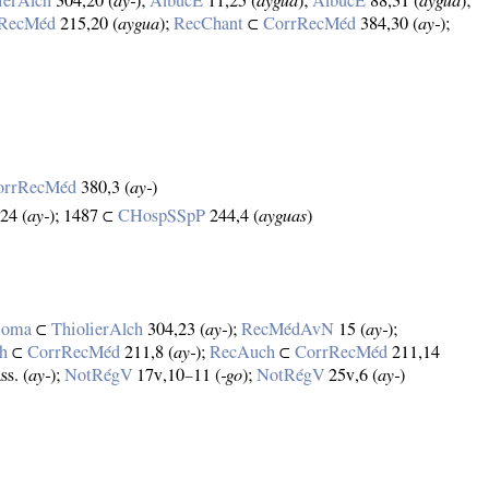
ierAlch
304,20 (
ay‑
);
AlbucE
11,25 (
aygua
);
AlbucE
88,31 (
aygua
);
rRecMéd
215,20 (
aygua
);
RecChant
⊂
CorrRecMéd
384,30 (
ay‑
);
orrRecMéd
380,3 (
ay‑
)
24 (
ay‑
); 1487 ⊂
CHospSSpP
244,4 (
ayguas
)
Soma
⊂
ThiolierAlch
304,23 (
ay‑
);
RecMédAvN
15 (
ay‑
);
h
⊂
CorrRecMéd
211,8 (
ay‑
);
RecAuch
⊂
CorrRecMéd
211,14
ss. (
ay‑
);
NotRégV
17v,10–11 (
‑go
);
NotRégV
25v,6 (
ay‑
)