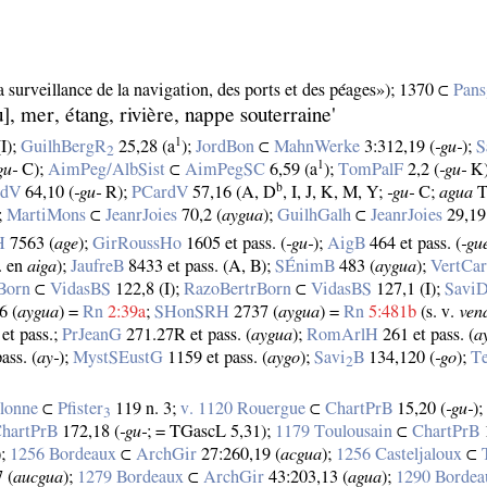
la surveillance de la navigation, des ports et des péages»); 1370 ⊂
Pans
], mer, étang, rivière, nappe souterraine'
1
(I);
GuilhBergR
25,28 (a
);
JordBon
⊂
MahnWerke
3:312,19 (
‑gu‑
);
S
2
1
gu‑
C);
AimPeg/AlbSist
⊂
AimPegSC
6,59 (a
);
TomPalF
2,2 (
‑gu‑
K
b
rdV
64,10 (
‑gu‑
R);
PCardV
57,16 (A, D
, I, J, K, M, Y;
‑gu‑
C;
agua
T
;
MartiMons
⊂
JeanrJoies
70,2 (
aygua
);
GuilhGalh
⊂
JeanrJoies
29,19
H
7563 (
age
);
GirRoussHo
1605 et pass. (
‑gu‑
);
AigB
464 et pass. (
‑gu
. en
aiga
);
JaufreB
8433 et pass. (A, B);
SÉnimB
483 (
aygua
);
VertCa
Born
⊂
VidasBS
122,8 (I);
RazoBertrBorn
⊂
VidasBS
127,1 (I);
Savi
6 (
aygua
) =
Rn
2:39a
;
SHonSRH
2737 (
aygua
) =
Rn
5:481b
(s. v.
ven
et pass.;
PrJeanG
271.27R et pass. (
aygua
);
RomArlH
261 et pass. (
a
ass. (
ay‑
);
MystSEustG
1159 et pass. (
aygo
);
Savi
B
134,120 (
‑go
);
T
2
lonne
⊂
Pfister
119 n. 3;
v. 1120 Rouergue
⊂
ChartPrB
15,20 (
‑gu‑
)
3
hartPrB
172,18 (
‑gu‑
; = TGascL 5,31);
1179 Toulousain
⊂
ChartPrB
);
1256 Bordeaux
⊂
ArchGir
27:260,19 (
acgua
);
1256 Casteljaloux
⊂
 (
aucgua
);
1279 Bordeaux
⊂
ArchGir
43:203,13 (
agua
);
1290 Bordea