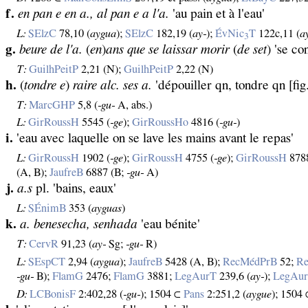
f.
en pan e en a.
,
al pan e a l'a.
'au pain et à l'eau'
L:
SElzC
78,10 (
aygua
);
SElzC
182,19 (
ay‑
);
ÉvNic
T
122c,11 (
a
3
g.
beure de l'a.
(
en
)
ans que se laissar morir
(
de set
) 'se co
T:
GuilhPeitP
2,21 (N);
GuilhPeitP
2,22 (N)
h.
(
tondre e
)
raire alc. ses a.
'dépouiller qn, tondre qn [fig.
T:
MarcGHP
5,8 (
‑gu‑
A, abs.)
L:
GirRoussH
5545 (
‑ge
);
GirRoussHo
4816 (
‑gu‑
)
i.
'eau avec laquelle on se lave les mains avant le repas'
L:
GirRoussH
1902 (
‑ge
);
GirRoussH
4755 (
‑ge
);
GirRoussH
8788
(A, B);
JaufreB
6887 (B;
‑gu‑
A)
j.
a.s
pl. 'bains, eaux'
L:
SÉnimB
353 (
ayguas
)
k.
a. benesecha, senhada
'eau bénite'
T:
CervR
91,23 (
ay‑
Sg;
‑gu‑
R)
L:
SEspCT
2,94 (
aygua
);
JaufreB
5428 (A, B);
RecMédPrB
52;
R
‑gu‑
B);
FlamG
2476;
FlamG
3881;
LegAurT
239,6 (
ay‑
);
LegAu
D:
LCBonisF
2:402,28 (
‑gu‑
); 1504 ⊂
Pans
2:251,2 (
aygue
); 1504