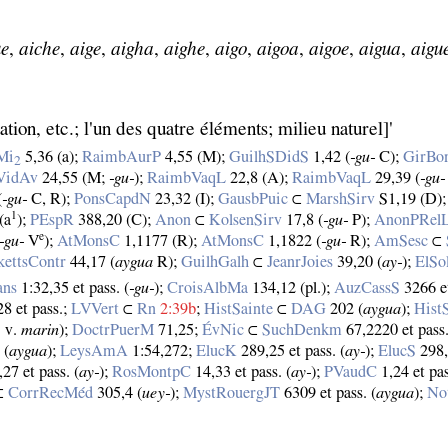
ue
,
aiche
,
aige
,
aigha
,
aighe
,
aigo
,
aigoa
,
aigoe
,
aigua
,
aigu
gation, etc.; l'un des quatre éléments; milieu naturel]'
Mi
5,36 (a);
RaimbAurP
4,55 (M);
GuilhSDidS
1,42 (
‑gu‑
C);
GirBo
2
VidAv
24,55 (M;
‑gu‑
);
RaimbVaqL
22,8 (A);
RaimbVaqL
29,39 (
‑gu‑
(
‑gu‑
C, R);
PonsCapdN
23,32 (I);
GausbPuic
⊂
MarshSirv
S1,19 (D)
1
(a
);
PEspR
388,20 (C);
Anon
⊂
KolsenSirv
17,8 (
‑gu‑
P);
AnonPRel
e
‑gu‑
V
);
AtMonsC
1,1177 (R);
AtMonsC
1,1822 (
‑gu‑
R);
AmSesc
⊂
kettsContr
44,17 (
aygua
R);
GuilhGalh
⊂
JeanrJoies
39,20 (
ay‑
);
ElSo
ans
1:32,35 et pass. (
‑gu‑
);
CroisAlbMa
134,12 (pl.);
AuzCassS
3266 et
8 et pass.;
LVVert
⊂
Rn
2:39b
;
HistSainte
⊂
DAG
202 (
aygua
);
Hist
. v.
marin
);
DoctrPuerM
71,25;
ÉvNic
⊂
SuchDenkm
67,2220 et pass.
 (
aygua
);
LeysAmA
1:54,272;
ElucK
289,25 et pass. (
ay‑
);
ElucS
298,7
27 et pass. (
ay‑
);
RosMontpC
14,33 et pass. (
ay‑
);
PVaudC
1,24 et pa
⊂
CorrRecMéd
305,4 (
uey‑
);
MystRouergJT
6309 et pass. (
aygua
);
No