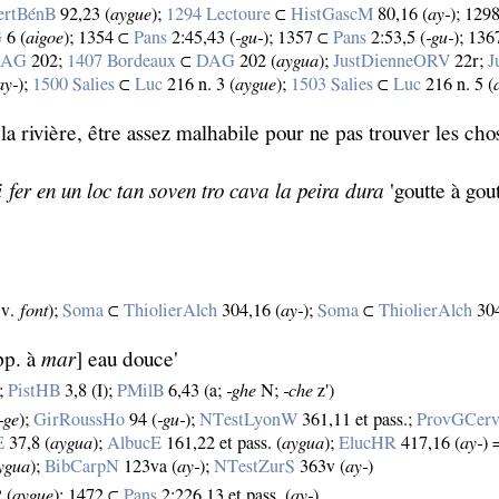
ertBénB
92,23 (
aygue
);
1294 Lectoure
⊂
HistGascM
80,16 (
ay‑
); 129
G
6 (
aigoe
); 1354 ⊂
Pans
2:45,43 (
‑gu‑
); 1357 ⊂
Pans
2:53,5 (
‑gu‑
); 13
DAG
202;
1407 Bordeaux
⊂
DAG
202 (
aygua
);
JustDienneORV
22r;
J
ay‑
);
1500 Salies
⊂
Luc
216 n. 3 (
aygue
);
1503 Salies
⊂
Luc
216 n. 5 (
la rivière, être assez malhabile pour ne pas trouver les chos
i fer en un loc tan soven tro cava la peira dura
'goutte à gout
 v.
font
);
Soma
⊂
ThiolierAlch
304,16 (
ay‑
);
Soma
⊂
ThiolierAlch
304
opp. à
mar
] eau douce'
);
PistHB
3,8 (I);
PMilB
6,43 (a;
‑ghe
N;
‑che
z')
‑ge
);
GirRoussHo
94 (
‑gu‑
);
NTestLyonW
361,11 et pass.;
ProvGCer
E
37,8 (
aygua
);
AlbucE
161,22 et pass. (
aygua
);
ElucHR
417,16 (
ay‑
) 
ygua
);
BibCarpN
123va (
ay‑
);
NTestZurS
363v (
ay‑
)
 (
aygue
); 1472 ⊂
Pans
2:226,13 et pass. (
ay‑
)