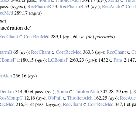
assS
3492 et pass.;
Soma
⊂
ThiolierAlch
304,17 (
ay‑
);
Soma
⊂
Thiol
pass. (
aygua
);
RecPharmB
53;
RecPharmB
53 (
ay‑
);
RecAuch
⊂
Cor
RecMéd
289,17 (
aqua
)
gua
)
macération de'
RecChant
⊂
CorrRecMéd
289,1 (
ay‑
, éd.:
a. [de] paretaria
)
harmB
65 (
ay‑
);
RecChant
⊂
CorrRecMéd
363,3 (
ay‑
);
RecChant
⊂
C
CBonisF
1:180,15 (
‑gu‑
);
LCBonisF
2:60,23 (
‑gu‑
); 1432 ⊂
Pans
2:147,
erAlch
256,16 (
ay‑
)
hDenkm
314,30 et pass. (
ay‑
);
Soma
⊂
ThiolierAlch
302,28–29 (
ay‑
);
RosMontpC
12,16 (
ay‑
);
ObPhil
⊂
ThiolierAlch
162,25 (
ay‑
);
RecAuc
RecMéd
216,31 et pass. (
aygua
);
RecChant
⊂
CorrRecMéd
347,1 et pa