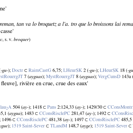
ine'
i reman, tan va lo broquetz a l'a. tro que lo broissons lai re
 casse'
rc
, s. v.
broquer
)
(
‑gu‑
);
Doctr
⊂
RaimCastG
6,75;
LHeurSK
2 (
‑gu‑
);
LHeurSK
18 (
‑g
stRouergJT
7 (
ayguas
);
MystRouergJT
8 (
ayguas
);
VergCunsD
143a 
 fleuve], rivière en crue, crue des eaux'
lau
A
504 (
ay‑
); 1418 ⊂
Pans
2:124,33 (
ay‑
); 1429/30 ⊂
CConsMont
2
5,1 (
aygua
); 1483 ⊂
CConsRisclePC
281,47 (
ay‑
); 1492 ⊂
CConsRis
); 1496 ⊂
CConsRisclePC
481,38 (
ay‑
); 1497 ⊂
CConsRisclePC
485,5 
ygue
);
1519 Saint‑Sever
⊂
TLandM
148,7 (
ayge
);
1519 Saint‑Sever
⊂