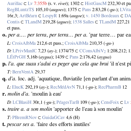
Aurillac
⊂
Lv
7:355b
(s. v.
rivet
); 1302 ⊂
HistGascM
232,30 et pas
RegBLuntzTS
105,10 (
augoes
); 1375 ⊂
Pans
2:83,28 (
‑gu‑
);
LVit
16r,3;
ArtBéarn
⊂
LespyR
1:69a (
augoe
);
v. 1450 Bordeaux
⊂
D
Contis
⊂
TLandM
219,28 (
agues
);
1538 Salles
⊂
TLandM
227,21 
et pass.
o.
per a.… per terra
,
per terra… per a.
'par terre… par ea
L:
CroisAlbMa
212,6 et pass.;
CroisAlbMa
210,35 (
‑gu‑
)
D:
LPrivManIC
7,23 (
ay‑
); 1374/75 ⊂
CConsAlbiV
1:208,212; 
2
LÉtPrGH
5,16b (
aygua
); 1439 ⊂
Pans
2:176,42 (
aygua
)
p.
l'a. que suau s'adui es peger que cela que brui
'il n'est 
T:
BernVentA
29,37
q.
d'a.
loc. adj. 'aquatique, fluviatile [en parlant d'un anim
L:
ElucK
292,19 (
ay‑
);
RecMédAvN
71,1 (
‑gu‑
);
RecPharmB
12
r.
molin d'a.
'moulin à eau'
D:
LCBlasiH
30r,1 (
‑gu‑
);
PéagesTarB
109 (
‑gu‑
);
CensFoix
⊂
Lv
s.
traire a. a son molin
'apporter de l'eau à son moulin'
T:
PBremRNov
⊂
GuidaGCav
4,6 (H)
t.
pescar ses a.
'faire des efforts inutiles'