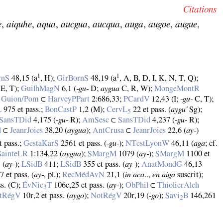
Citations
e
,
aiquhe
,
aqua
,
aucgua
,
aucqua
,
auga
,
augoe
,
augue
,
1
1
rnS
48,15 (a
, H);
GirBornS
48,19 (a
, A, B, D, I, K, N, T, Q);
E, T);
GuilhMagN
6,1 (
‑gu‑
D;
aygua
C, R, W);
MongeMontR
;
Guion/Pom
⊂
HarveyPPart
2:686,33;
PCardV
12,43 (I;
‑gu‑
C, T);
L
975 et pass.;
BonCastP
1,2 (M);
CervL
22 et pass. (
aygu'
Sg);
5
SansTDid
4,175 (
‑gu‑
R);
AmSesc
⊂
SansTDid
4,237 (
‑gu‑
R);
l
⊂
JeanrJoies
38,20 (
aygua
);
AntCrusa
⊂
JeanrJoies
22,6 (
ay‑
)
 pass.;
GestaKarS
2561 et pass. (
‑gu‑
);
NTestLyonW
46,11 (
aga
; cf.
SainteLR
1:134,22 (
aygua
);
SMargM
1079 (
ay‑
);
SMargM
1100 et
 (
ay‑
);
LSidB
411;
LSidB
355 et pass. (
ay‑
);
AnatMondG
46,13
 et pass. (
ay‑
, pl.);
RecMédAvN
21,1 (
in aca
..,
en aiga
suscrit);
ss. (C);
ÉvNic
T
106c,25 et pass. (
ay‑
);
ObPhil
⊂
ThiolierAlch
3
tRégV
10r,2 et pass. (
aygo
);
NotRégV
20r,19 (
‑go
);
Savi
B
146,261
2