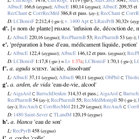
L:
ChirRogC
1478;
ChirRogC
1119 (
‑gu‑
);
AuzCassS
3041;
AuzC
AlbucE
166,6 (
aygua
);
AlbucE
180,14 (
aygua
);
AlbucE
209,35 et 
RecChant
⊂
CorrRecMéd
386,8 et pass. (
ay‑
);
RecChant
⊂
Corr
D:
LCBonisF
2:212,4 (
‑gu‑
);
v. 1400 Apt
⊂
LRaisPrB
30,32v (
ay
d'.
[+ nom de plante] ᴘʜᴀʀᴍ. 'infusion de, décoction de, 
L:
AlbucE
220,16 (
aygua
);
RecPharmB
53;
RecPharmB
53 (
ay‑
);
e'.
'préparation à base d'eau, médicament liquide, potion'
L:
AlbucE
122,4 (
ayguas
);
AlbucE
146,12 et pass. (
ayguas
);
RecP
D:
LCBonisF
1:17,8 (
‑gu‑
) =
Lv
1:37a
;
LCBonisF
1:70,1 (
‑gu‑
);
L
f'.
a. aguda
ѕᴄɪᴇɴᴛ. 'acide, dissolvant'
L:
AlbucE
37,11 (
aygua
);
AlbucE
90,11 (
aygua
);
ObPhil
⊂
Thioli
g'.
a. arden, de vida
'eau‑de‑vie, alcool'
L:
AigaArd
⊂
BartschDenkm
314,33 et pass.;
AigaArd
⊂
Bartsc
RecPharmB
54 (
ay‑
);
RecPharmB
55;
RecMédMontpB
50 (
‑gu‑
);
(
ay‑
);
RecAuch
⊂
CorrRecMéd
211,29 (
aygua
);
RecAuch
⊂
Corr
D:
1480 Saint‑Sever
⊂
TLandM
120,19 (
aygue
)
h'.
a. blanca
'eau de son'
L:
RecPyrB
458 (
aygua
)
i'.
a. cocha
'colle'