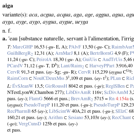
aiga
variante(s):
aca
,
acgua
,
acqua
,
aga
,
age
,
aggua
,
agua
,
ag
ayga
,
ayge
,
aygo
,
aygua
,
aygue
,
ueyga
n. f.
a.
'eau [substance naturelle, servant à l'alimentation, l'irri
T:
MarcGHP
16,53 (
‑gu‑
E, A);
PAlvF
13,50 (
‑gu‑
C);
RaimbAur
GuilhBergR
12,31 (A);
ArnMarJ
8,1 (A);
BertrBornG
4,9 (F);
P
2
11,24 (
‑gu‑
C);
PeirolA
18,30 (
‑gu‑
A);
GuiUis
⊂
AudTrUis
5,46 
b
PCardV
71,12 (
‑gu‑
T
,
D
);
Lant/Raim
⊂
HarveyPPart
3:916,40 
2
Urg
CervR
91,3 et pass. (
ay‑
Sg;
‑gu‑
R);
CervR
115,239 (
aygua
C
;
1
2
RaimCorn
⊂
NoulCDeuxMss
3
,109 et pass. (
ay‑
t
);
PLun
⊂
Ric
L:
ÉvSJeanW
13,5;
GirRoussH
8042 et pass. (
‑ge
);
ReglSBen
⊂
P
NTestLyonW,Chambon 277);
LibDivAmR
116v;
ScDivAmM
3,2
pass. (
ay‑
);
FlamG
5666 et pass.;
BrevAmR
5715 =
Rn
4:154a
(s
2
(
aygua
);
PseudoTurpP
111,20 et pass. (
‑gu‑
);
PseudoTurpP
129,23
RecPharmB
65 (
ay‑
);
LibScintW
40A,21 et pass. (
‑gu‑
);
SElzC
68,
160,21 et pass. (
ay‑
);
Arithm
⊂
Sesiano
53,103r (
ay‑
);
RecChant
(
‑go
);
VergCunsD
125b et pass. (
ay‑
)
et pass.