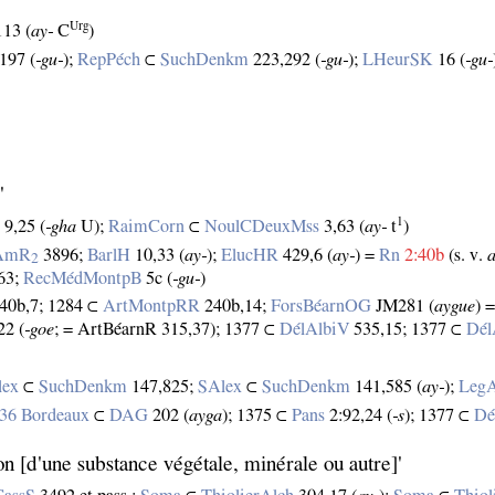
Urg
13 (
ay‑
C
)
197 (
‑gu‑
);
RepPéch
⊂
SuchDenkm
223,292 (
‑gu‑
);
LHeurSK
16 (
‑gu‑
'
1
R
9,25 (
‑gha
U);
RaimCorn
⊂
NoulCDeuxMss
3,63 (
ay‑
t
)
AmR
3896;
BarlH
10,33 (
ay‑
);
ElucHR
429,6 (
ay‑
) =
Rn
2:40b
(s. v.
2
63;
RecMédMontpB
5c (
‑gu‑
)
40b,7; 1284 ⊂
ArtMontpRR
240b,14;
ForsBéarnOG
JM281 (
aygue
) 
22 (
‑goe
; = ArtBéarnR 315,37); 1377 ⊂
DélAlbiV
535,15; 1377 ⊂
Dél
lex
⊂
SuchDenkm
147,825;
SAlex
⊂
SuchDenkm
141,585 (
ay‑
);
Leg
36 Bordeaux
⊂
DAG
202 (
ayga
); 1375 ⊂
Pans
2:92,24 (
‑s
); 1377 ⊂
Dé
on [d'une substance végétale, minérale ou autre]'