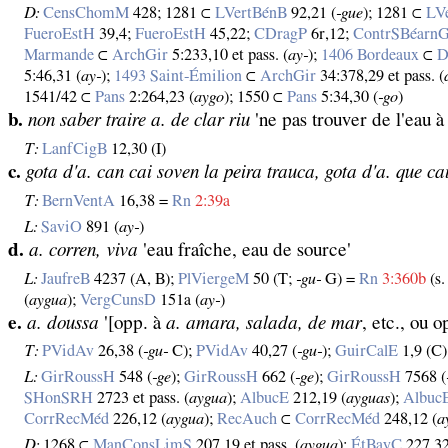
D:
CensChomM
428; 1281 ⊂
LVertBénB
92,21 (
‑gue
); 1281 ⊂
LV
FueroEstH
39,4;
FueroEstH
45,22;
CDragP
6r,12;
ContrSBéarn
Marmande
⊂
ArchGir
5:233,10 et pass. (
ay‑
);
1406 Bordeaux
⊂
5:46,31 (
ay‑
);
1493 Saint‑Émilion
⊂
ArchGir
34:378,29 et pass. (
1541/42 ⊂
Pans
2:264,23 (
aygo
); 1550 ⊂
Pans
5:34,30 (
‑go
)
b.
non saber traire a. de clar riu
'ne pas trouver de l'eau à 
T:
LanfCigB
12,30 (I)
c.
gota d'a. can cai soven la peira trauca, gota d'a. que ca
T:
BernVentA
16,38 =
Rn
2:39a
L:
SaviO
891 (
ay‑
)
d.
a. corren, viva
'eau fraîche, eau de source'
L:
JaufreB
4237 (A, B);
PlViergeM
50 (T;
‑gu‑
G) =
Rn
3:360b
(s.
(
aygua
);
VergCunsD
151a (
ay‑
)
e.
a. doussa
'[opp. à
a. amara, salada, de mar
, etc., ou 
T:
PVidAv
26,38 (
‑gu‑
C);
PVidAv
40,27 (
‑gu‑
);
GuirCalE
1,9 (C
L:
GirRoussH
548 (
‑ge
);
GirRoussH
662 (
‑ge
);
GirRoussH
7568 (
SHonSRH
2723 et pass. (
aygua
);
AlbucE
212,19 (
ayguas
);
Albuc
CorrRecMéd
226,12 (
aygua
);
RecAuch
⊂
CorrRecMéd
248,12 (
a
D:
1268 ⊂
ManConsLimS
207,19 et pass. (
aygua
);
ÉtBayC
227,32