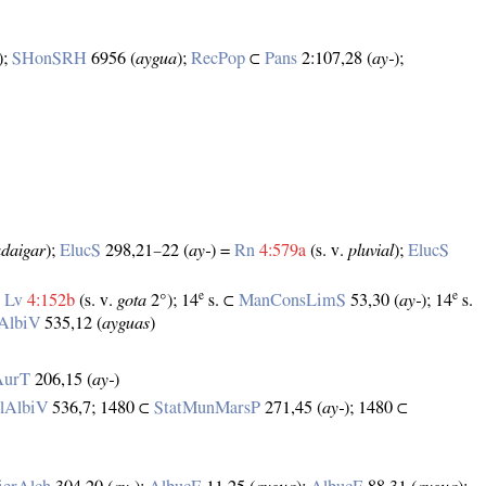
);
SHonSRH
6956 (
aygua
);
RecPop
⊂
Pans
2:107,28 (
ay‑
);
adaigar
);
ElucS
298,21–22 (
ay‑
) =
Rn
4:579a
(s. v.
pluvial
);
ElucS
e
e
=
Lv
4:152b
(s. v.
gota
2°); 14
s. ⊂
ManConsLimS
53,30 (
ay‑
); 14
s.
AlbiV
535,12 (
ayguas
)
AurT
206,15 (
ay‑
)
lAlbiV
536,7; 1480 ⊂
StatMunMarsP
271,45 (
ay‑
); 1480 ⊂