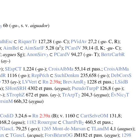
6b (
‑gu‑
, s. v.
aiguador
)
3
alhEsc
⊂
RiquerTr
127,28 (
‑gu‑
C);
PVidAv
27,2 (
‑gu‑
C, R);
1
);
AimBel
⊂
AimSarlF
5,28 (a
);
PCardV
39,14 (I, K;
‑gu‑
C);
;
aygues
Sg);
AnonSirv
⊂
PCardV
94,27 (
‑gu‑
T);
BertrCarbR
3
 (
ay‑
)
e
);
SEspCT
1,224 (
‑gu‑
);
CroisAlbMa
55,14 et pass.;
CroisAlbMa
rdR
1116 (
‑gu‑
);
RepPéch
⊂
SuchDenkm
235,658 (
‑gu‑
);
DebCorsS
D
733 (
ay‑
);
LVVert
⊂
Rn
2:39a
;
BrevAmR
1228 et pass.;
LSidB
2
a
);
SHonSRH
4302 et pass. (
aygua
);
PseudoTurpP
126,8 (
‑gu‑
);
y‑
);
STrophZ
672 et pass. (
ay‑
);
TrArpT
204,3 (
aygua
);
ÉvNic
T
2
3
ersinM
66b,32 (
aygua
)
;
CodiD
3.24,6 =
Rn
2:39a
(B); v. 1160 ⊂
CartSelveOM
131,8;
168,2 (
agua
);
1182 Rouergue
⊂
ChartPrB
460,5 et pass.;
2
TGascL
79,25 (
‑ges
);
1265 Mont‑de‑Marsan
⊂
TLandM
4,1 (
augues
);
ux
⊂
TGascL
(
acqua
);
ForsBéarnOG
JM182 et pass. (
aygue
);
1298