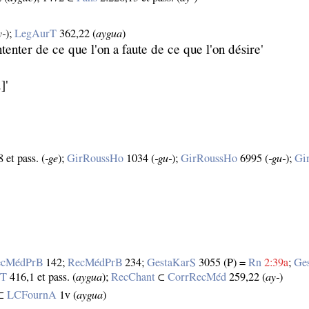
y‑
);
LegAurT
362,22 (
aygua
)
ntenter de ce que l'on a faute de ce que l'on désire'
]'
 et pass. (
‑ge
);
GirRoussHo
1034 (
‑gu‑
);
GirRoussHo
6995 (
‑gu‑
);
Gi
ecMédPrB
142;
RecMédPrB
234;
GestaKarS
3055 (P) =
Rn
2:39a
;
Ge
rT
416,1 et pass. (
aygua
);
RecChant
⊂
CorrRecMéd
259,22 (
ay‑
)
 ⊂
LCFournA
1v (
aygua
)