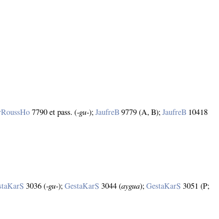
rRoussHo
7790 et pass. (
‑gu‑
);
JaufreB
9779 (A, B);
JaufreB
10418
staKarS
3036 (
‑gu‑
);
GestaKarS
3044 (
aygua
);
GestaKarS
3051 (P;