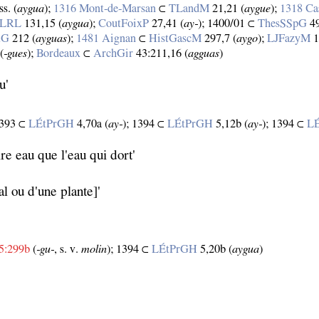
s. (
aygua
);
1316 Mont‑de‑Marsan
⊂
TLandM
21,21 (
aygue
);
1318 Ca
aLRL
131,15 (
aygua
);
CoutFoixP
27,41 (
ay‑
); 1400/01 ⊂
ThesSSpG
49
AG
212 (
ayguas
);
1481 Aignan
⊂
HistGascM
297,7 (
aygo
);
LJFazyM
1
(
‑gues
);
Bordeaux
⊂
ArchGir
43:211,16 (
agguas
)
u'
1393 ⊂
LÉtPrGH
4,70a (
ay‑
); 1394 ⊂
LÉtPrGH
5,12b (
ay‑
); 1394 ⊂
L
pire eau que l'eau qui dort'
al ou d'une plante]'
5:299b
(
‑gu‑
, s. v.
molin
); 1394 ⊂
LÉtPrGH
5,20b (
aygua
)