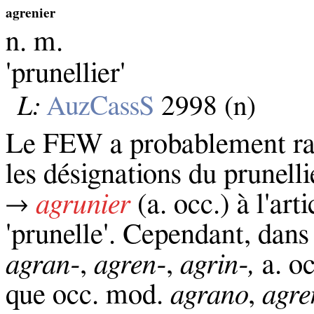
agrenier
n. m.
'prunellier'
L:
AuzCassS
2998 (n)
Le FEW a probablement raiso
les désignations du prunell
→
agrunier
(a. occ.) à l'art
'prunelle'. Cependant, dans
agran‑
,
agren‑
,
agrin‑,
a. o
que occ. mod.
agrano
,
agre