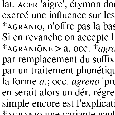
lat. ᴀᴄᴇʀ 'aigre', étymon do
exercé une influence sur le
*ᴀɢʀᴀɴɪᴏ, n'offre pas la ba
Si en revanche on accepte l
*ᴀɢʀᴀɴɪᴏ̄ɴᴇ > a. occ. *
agr
par remplacement du suffix
par un traitement phonéti
la forme
a.
; occ.
agreno
'pr
en serait alors un dér. régr
simple encore est l'explica
*ᴀɢʀᴀɴɪᴏ une variante gaul