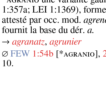
1:357a; LEI 1:1369), forme 
attesté par occ. mod.
agren
fournit la base du dér.
a.
→
agranatz
,
agrunier
∅
FEW
1:54b
[*ᴀɢʀᴀɴɪᴏ],
10.