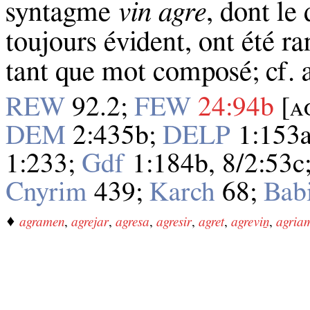
syntagme
vin agre
, dont le 
toujours évident, ont été r
tant que mot composé; cf.
REW
92.2;
FEW
24:94b
[ᴀ
DEM
2:435b;
DELP
1:153
1:233;
Gdf
1:184b, 8/2:53c
Cnyrim
439;
Karch
68;
Bab
♦
agramen
,
agrejar
,
agresa
,
agresir
,
agret
,
agreviṉ
,
agria