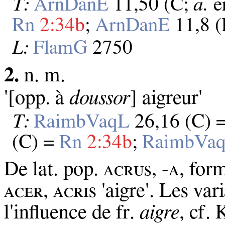
T:
ArnDanE
11,50 (C;
a.
e
Rn
2:34b
;
ArnDanE
11,8 (
L:
FlamG
2750
2.
n. m.
'[opp. à
doussor
] aigreur'
T:
RaimbVaqL
26,16 (C) 
(C) =
Rn
2:34b
;
RaimbVa
De lat. pop. ᴀᴄʀᴜѕ, -ᴀ, form
ᴀᴄᴇʀ, ᴀᴄʀɪѕ 'aigre'. Les var
l'influence de fr.
aigre
, cf.