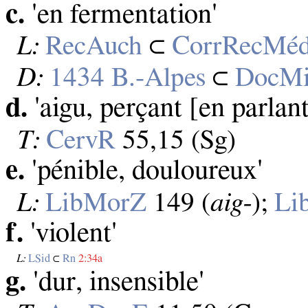
c.
'en fermentation'
L:
RecAuch
⊂
CorrRecMé
D:
1434 B.‑Alpes
⊂
DocM
d.
'aigu, perçant [en parlant
T:
CervR
55,15 (Sg)
e.
'pénible, douloureux'
L:
LibMorZ
149 (
aig‑
);
Li
f.
'violent'
L:
LSid
⊂
Rn
2:34a
g.
'dur, insensible'