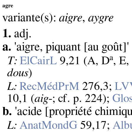
agre
variante(s):
aigre
,
aygre
1.
adj.
a.
'aigre, piquant [au goût]'
a
T:
ElCairL
9,21 (A, D
, E,
dous
)
L:
RecMédPrM
276,3;
LV
10,1 (
aig‑
; cf. p. 224);
Glo
b.
'acide [propriété chimiqu
L:
AnatMondG
59,17;
Alb