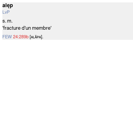
alęp
LvP
s. m.
'fracture d'un membre'
FEW
24:289b
[ᴀʟᴀ̆ᴘᴀ].