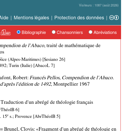
Visiteurs
: 1087 (août 2026)
Aide
|
Mentions légales
|
Protection des données
|
Bibliographie
Chansonniers
Abréviations