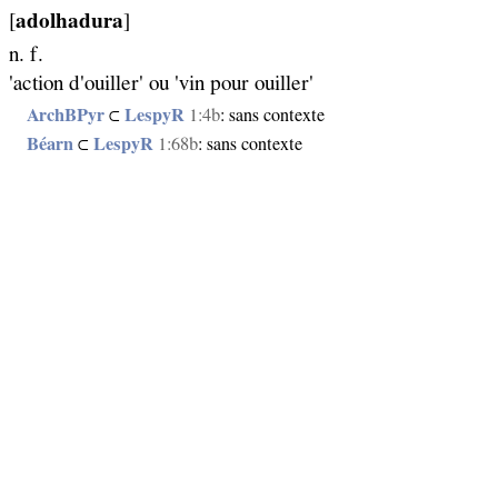
[
adolhadura
]
n. f.
'action d'ouiller' ou 'vin pour ouiller'
ArchBPyr
⊂
LespyR
1:4b
: sans contexte
Béarn
⊂
LespyR
1:68b
: sans contexte