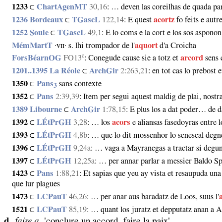
1233
⊂
ChartAgenMT
30,16
: … deven las coreilhas de quada pa
1236 Bordeaux
⊂
TGascL
122,14
: E quest
acortz
fo feits e autr
1252 Soule
⊂
TGascL
49,1
: E lo coms e la cort e los sos aspono
MémMartT
·ᴠɪɪ· s. lhi trompador de l'
aquort
d'a Croicha
c
ForsBéarnOG
FO13
: Conegude cause sie a totz et
arcord
sens c
1201‥1395 La Réole
⊂
ArchGir
2:263,21
: en tot cas lo prebost 
1350
⊂
Pans
sans contexte
3
1352
⊂
Pans
2:39,39
: Item per segui aquest maldig de plai, nostr
1389 Libourne
⊂
ArchGir
1:78,15
: E plus los a dat poder… de d
1392
⊂
LÉtPrGH
3,28
: … los
acors
e aliansas fasedoyras entre l
1393
⊂
LÉtPrGH
4,8b
: … que lo dit mossenhor lo senescal degne
1396
⊂
LÉtPrGH
9,24a
: … vaga a Mayranegas a tractar si deg
1397
⊂
LÉtPrGH
12,25a
: … per annar parlar a messier Baldo Sp
1423
⊂
Pans
1:88,21
: Et sapias que yeu ay vista et resaupuda una 
que lur plagues
1473
⊂
LCPauT
46,26
: … per anar aus baradatz de Loos, suus l'
1521
⊂
LCPauT
85,19
: … quant los juratz et depputatz anan a A
d.
faire a.
'conclure un accord, faire la paix'