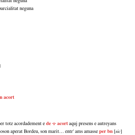
cialitat neguna
 parcialitat neguna
l
n acort
 per totz acordadement e
de ·
ɪ
· acort
aquj presens e autreyans
stoson aperat Bordeu, son marit… entr' ams amasse
per bn
[
sic
]