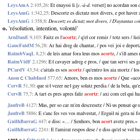
LeysAmA
2:105,26
: Et enayssi li [
c.‑à‑d.
verset] no acordan son d
LeysAmG
1:342,25
: Descortz es dictatz mot divers, e pot haver
LeysAmG
1:358,8
:
Descortz es dictatz mot divers, / D'aytantas co
o.
'résolution, intention, volonté'
ArnDanE
9,103
: Faitz es l'
acortz
; / q'el cor remir / totz sers / 
GaucFaidM
56,28
: Ar hai dreg de chantar, / pos vei joi e deport
RaimbVaqL
8,23
: de leis amar fora leus mos
acortz
, / s'ill ame
RaimVidF
2,1296
: E·l cavayer adreg e pros, / que tan servi ses g
PCardV
43,54
: c'aitals es sos
acortz
/ qu'entro los aia mortz / los 
Anon
⊂
ChabIned
577,65
: Amors, ben es mos
acortz
/ Que «aco
CervR
51,30
: que si·l vezer ne·l gay solatz perdia / de la bela, qu'e
CervR
75,7
: A tart es pres apres falir
acortz
: / axi com cel qui 
JaufreB
4127
: Mas, per so car m'en descresetz / Ni·us pensat qe·u
JaufreB
5886
: E s'anc fes ves vos malvestat, / Erguil ni gera ni f
GuilhBarraG
447
: e diss: «… / Senhors, bon
acort
avetz pres.»
GuilhBarraG
2241
: E l'amirat respos dese / e diss qu'el se vol b