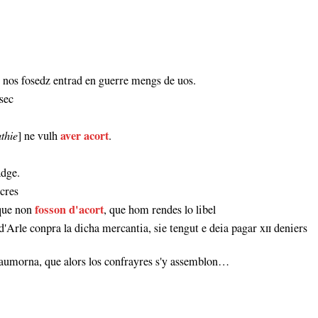
 nos fosedz entrad en guerre mengs de uos.
sec
thie
] ne vulh
aver acort
.
adge.
ecres
 que non
fosson d'acort
, que hom rendes lo libel
rle conpra la dicha mercantia, sie tengut e deia pagar xɪɪ deniers
l'aumorna, que alors los confrayres s'y assemblon…