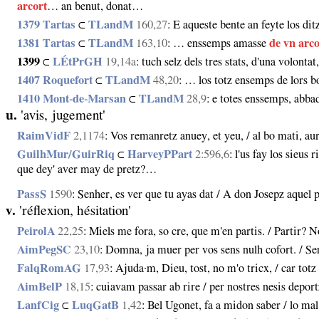
arcort
… an benut, donat…
1379 Tartas
⊂
TLandM
160,27
: E aqueste bente an feyte los di
1381 Tartas
⊂
TLandM
163,10
: … enssemps amasse
de vn arco
1399
⊂
LÉtPrGH
19,14a
: tuch selz dels tres stats, d'una volontat
1407 Roquefort
⊂
TLandM
48,20
: … los totz ensemps de lors bo
1410 Mont‑de‑Marsan
⊂
TLandM
28,9
: e totes enssemps, abb
u.
'avis, jugement'
RaimVidF
2,1174
: Vos remanretz anuey, et yeu, / al bo mati, a
GuilhMur/GuirRiq
⊂
HarveyPPart
2:596,6
: l'us fay los sieus
que dey' aver may de pretz?…
PassS
1590
: Senher, es ver que tu ayas dat / A don Josepz aquel 
v.
'réflexion, hésitation'
PeirolA
22,25
: Miels me fora, so cre, que m'en partis. / Partir? 
AimPegSC
23,10
: Domna, ja muer per vos sens nulh cofort. / Se
FalqRomAG
17,93
: Ajuda·m, Dieu, tost, no m'o tricx, / car to
AimBelP
18,15
: cuiavam passar ab rire / per nostres nesis deport
LanfCig
⊂
LuqGatB
1,42
: Bel Ugonet, fa a midon saber / lo mal