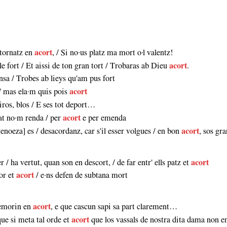
 tornatz en
acort
, / Si no·us platz ma mort o·l valentz!
le fort / Et aissi de ton gran tort / Trobaras ab Dieu
acort
.
nsa / Trobes ab lieys qu'am pus fort
 / mas ela·m quis pois
acort
siros, blos / E ses tot deport…
tat no·m renda / per
acort
e per emenda
enoeza] es / desacordanz, car s'il esser volgues / en bon
acort
, sos gr
 / ha vertut, quan son en descort, / de far entr' ells patz et
acort
mor et
acort
/ e·ns defen de subtana mort
 demorin en
acort
, e que cascun sapi sa part clarement…
ue si meta tal orde et
acort
que los vassals de nostra dita dama non e