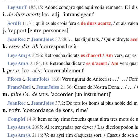
LegAurT
185,15
: Adonc conogro que aqui volia remaner. E i dis
i.
de durs acortz
loc. adj. 'intransigeant'
SordB
11,31
: qu'il es als crois fera e
de durs acortz
, / et als val
j.
'rapport [entre personnes]'
JoanRec
⊂
JeanrJoies
37,28
: … las dignitats, / Qui·n dreyts
aco
k.
esser d'a. ab
'correspondre à'
LeysAm
A
3256
: Retroncha dictats
es d'acort / Am
vers, car es 
2
LeysAmA
2:184,13
: Retroncha dictatz
es d'acort
/
Am
vers quar
l.
per a.
loc. adv. 'convenablement'
PRoca
⊂
JeanrJoies
18,6
: Vers figurat de Antecrist… / … / For
FrancMorl
⊂
JeanrJoies
21,36
: Canso de Nostra Dona… / … / C
m.
faire l'a. de
ᴍᴜѕ. 'accorder [un instrument]'
JoanRec
⊂
JeanrJoies
37,2
: De tots los homs al plus noble del m
n.
ᴘᴏᴇ́ᴛ. 'concordance de sons, rime'
CompM
14,9
: Item se fay rims fexuchs quant ultra tres mots de u
LeysAm
A
2095
: Al retrogradar per dever / Las diccios podon h
2
LeysAm
A
2118
: Ve·us aysi rim d'aquesta sort, / Cascus de sen
2