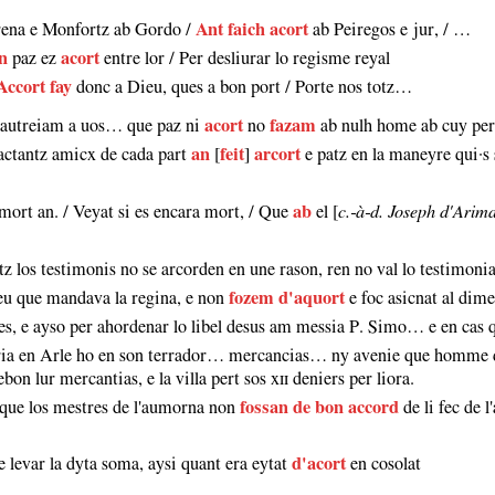
rena e Monfortz ab Gordo /
Ant faich acort
ab Peiregos e jur, / …
n
paz ez
acort
entre lor / Per desliurar lo regisme reyal
Accort fay
donc a Dieu, ques a bon port / Porte nos totz…
e autreiam a uos… que paz ni
acort
no
fazam
ab nulh home ab cuy per
ractantz amicx de cada part
an
[
feit
]
arcort
e patz en la maneyre qui·s 
mort an. / Veyat si es encara mort, / Que
ab
el [
c.‑à‑d. Joseph d'Arima
totz los testimonis no se arcorden en une rason, ren no val lo testimoni
ieu que mandava la regina, e non
fozem d'aquort
e foc asicnat al dim
zes, e ayso per ahordenar lo libel desus am messia P. Simo… e en cas
uria en Arle ho en son terrador… mercancias… ny avenie que homme d'A
bon lur mercantias, e la villa pert sos xɪɪ deniers per liora.
 que los mestres de l'aumorna non
fossan de bon accord
de li fec de 
 levar la dyta soma, aysi quant era eytat
d'acort
en cosolat