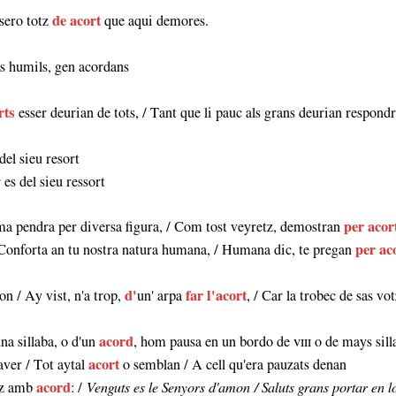
sero totz
de acort
que aqui demores.
ens humils, gen acordans
rts
esser deurian de tots, / Tant que li pauc als grans deurian respond
del sieu resort
 es del sieu ressort
ma pendra per diversa figura, / Com tost veyretz, demostran
per acor
onforta an tu nostra natura humana, / Humana dic, te pregan
per ac
on / Ay vist, n'a trop,
d'
un' arpa
far l'acort
, / Car la trobec de sas vo
na sillaba, o d'un
acord
, hom pausa en un bordo de ᴠɪɪɪ o de mays sil
aver / Tot aytal
acort
o semblan / A cell qu'era pauzats denan
 ez amb
acord
: /
Venguts es le Senyors d'amon / Saluts grans portar en 