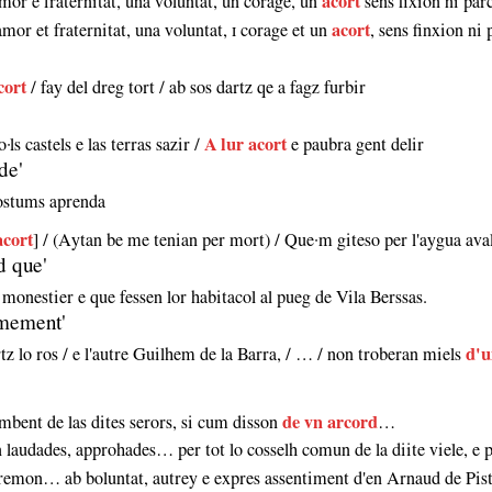
amor e fraternitat, una voluntat, un corage, un
acort
sens fixion ni par
amor et fraternitat, una voluntat, ɪ corage et un
acort
, sens finxion ni
cort
/ fay del dreg tort / ab sos dartz qe a fagz furbir
·ls castels e las terras sazir /
A lur acort
e paubra gent delir
de'
 costums aprenda
acort
] / (Aytan be me tenian per mort) / Que·m giteso per l'aygua ava
d que'
o monestier e que fessen lor habitacol al pueg de Vila Berssas.
imement'
rtz lo ros / e l'autre Guilhem de la Barra, / … / non troberan miels
d'u
combent de las dites serors, si cum disson
de vn arcord
…
n laudades, approhades… per tot lo cosselh comun de la diite viele, e
remon… ab boluntat, autrey e expres assentiment d'en Arnaud de Pi