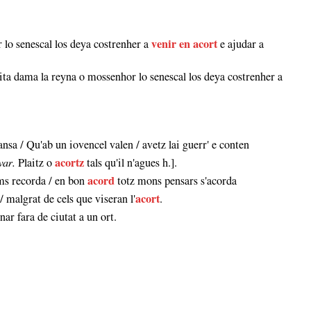
 lo senescal los deya costrenher a
venir en acort
e ajudar a
dita dama la reyna o mossenhor lo senescal los deya costrenher a
nsa / Qu'ab un iovencel valen / avetz lai guerr' e conten
var.
Plaitz o
acortz
tals qu'il n'agues h.].
oms recorda / en bon
acord
totz mons pensars s'acorda
/ malgrat de cels que viseran l'
acort
.
rnar fara de ciutat a un ort.