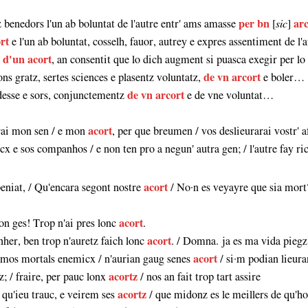
tz benedors l'un ab boluntat de l'autre entr' ams amasse
per bn
[
sic
]
ar
rt
e l'un ab boluntat, cosselh, fauor, autrey e expres assentiment de l
,
d'un acort
, an consentit que lo dich augment si puasca exegir per lo 
ns gratz, sertes sciences e plasentz voluntatz,
de vn arcort
e boler…
adesse e sors, conjunctementz
de vn arcort
e de vne voluntat…
urai mon sen / e mon
acort
, per que breumen / vos deslieurarai vostr' a
 ricx e sos companhos / e non ten pro a negun' autra gen; / l'autre fay ric
peniat, / Qu'encara segont nostre
acort
/ No·n es veyayre que sia mort
Non ges! Trop n'ai pres lonc
acort
.
nher, ben trop n'auretz faich lonc
acort
. / Domna. ja es ma vida piegz
tz mos mortals enemicx / n'aurian gaug senes
acort
/ si·m podian lieura
z; / fraire, per pauc lonx
acortz
/ nos an fait trop tart assire
 qu'ieu trauc, e veirem ses
acortz
/ que midonz es le meillers de qu'