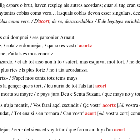
ig espars o brut, haven respieg als autres acordans; quar si tug eran 
 aytantas coblas coma vers… lasquals coblas devon esser singulars, de
blas coma vers, / D'
acort
, de so, dezacordablas / E de legatges variabl
lieis cui dompnei / ses parsonier Arnaut
z, / solatz e domnejar, / qar so es vostr'
acortz
s me, c'aitals es mos conortz
azardo, / et ab tot aiso non li fo / sufert, mas esquivat mot fort, / no 
plus rics e·ls plus fortz / no·i aia acordanssa
rtz» / S'apel mos cantz totz tems mays
s la gençer que·s tort, / leu auria de tot l'als fait
acort
ha morta su mayre / e puys jura Deu e Senta Suzana / que mays no·y to
s n'aja mentit, / Vos farai aqel escundit / Qe vostr'
acortz
[
éd.
vostra 
oudat, / Tot enaisi s'en tornara / Can vostr'
acort
[
éd.
vostra cort] conu
atejar; / e ·ᴄ· del sieus el vay trïar / que foron am luy d'un
acort