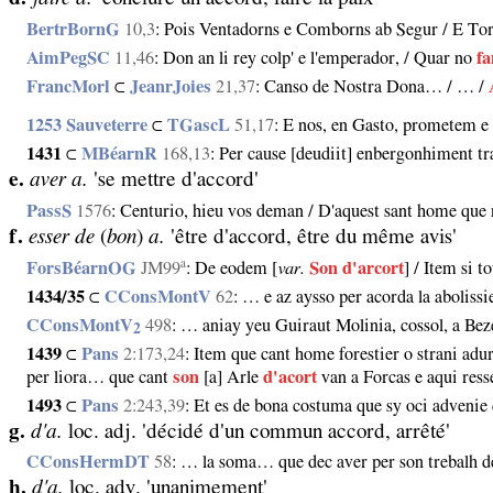
BertrBornG
10,3
: Pois Ventadorns e Comborns ab Segur / E To
AimPegSC
11,46
: Don an li rey colp' e l'emperador, / Quar no
fa
FrancMorl
⊂
JeanrJoies
21,37
: Canso de Nostra Dona… / … /
1253 Sauveterre
⊂
TGascL
51,17
: E nos, en Gasto, prometem 
1431
⊂
MBéarnR
168,13
: Per cause [deudiit] enbergonhiment t
e.
aver a.
'se mettre d'accord'
PassS
1576
: Centurio, hieu vos deman / D'aquest sant home que 
f.
esser de
(
bon
)
a.
'être d'accord, être du même avis'
a
ForsBéarnOG
JM99
: De eodem [
var.
Son d'arcort
] / Item si 
1434/35
⊂
CConsMontV
62
: … e az aysso per acorda la aboliss
CConsMontV
498
: … aniay yeu Guiraut Molinia, cossol, a Be
2
1439
⊂
Pans
2:173,24
: Item que cant home forestier o strani ad
per liora… que cant
son
[a] Arle
d'acort
van a Forcas e aqui resse
1493
⊂
Pans
2:243,39
: Et es de bona costuma que sy oci advenie
g.
d'a.
loc. adj. 'décidé d'un commun accord, arrêté'
CConsHermDT
58
: … la soma… que dec aver per son trebalh de
h.
d'a.
loc. adv. 'unanimement'