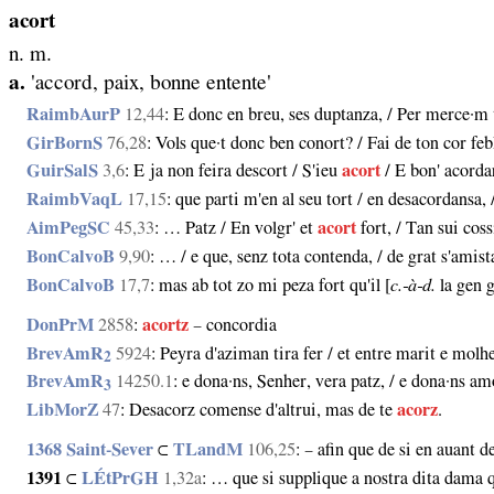
acort
n. m.
a.
'accord, paix, bonne entente'
RaimbAurP
12,44
: E donc en breu, ses duptanza, / Per merce·m
GirBornS
76,28
: Vols que·t donc ben conort? / Fai de ton cor feb
GuirSalS
3,6
: E ja non feira descort / S'ieu
acort
/ E bon' acorda
RaimbVaqL
17,15
: que parti m'en al seu tort / en desacordansa,
AimPegSC
45,33
: … Patz / En volgr' et
acort
fort, / Tan sui cos
BonCalvoB
9,90
: … / e que, senz tota contenda, / de grat s'amis
BonCalvoB
17,7
: mas ab tot zo mi peza fort qu'il [
c.‑à‑d.
la gen g
DonPrM
2858
:
acortz
– concordia
BrevAmR
5924
: Peyra d'aziman tira fer / et entre marit e molher
2
BrevAmR
14250.1
: e dona·ns, Senher, vera patz, / e dona·ns a
3
LibMorZ
47
: Desacorz comense d'altrui, mas de te
acorz
.
1368 Saint‑Sever
⊂
TLandM
106,25
: – afin que de si en auant
1391
⊂
LÉtPrGH
1,32a
: … que si supplique a nostra dita dama q