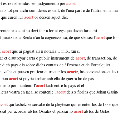
rt estre deffenidas per judgament o per
acort
eiats tot per aichi cum desus es deit, de l'una part e de l'autra, en la 
n que euren lur
acort
or dessen aquet die.
ontente so qui jo devi ffar a lor et egs que deven far a mi.
et juratz de la Reula n'an la cogneissensa, de que s'ensec l'
acort
que fo 
a
acort
que ai paguat als ɪɪ notaris… ɪɪ lb., xɪɪɪ s.
ar et d'autreyar carta o public instrument de
acort
, de transaction, d
o dich pays e·ls sobre dichs contatz de / Proensa et de Forcalquier
, valha et puesca praticar et tractar los
acortz
, las convensions et las
un bon
acort
si poyria trobar anb ella de guerra ho de pas
inello per mantenir l'
acort
fach entre lo pays et el
letra vostra en lacal se contenie l'
acort
dels x florins que Johan Gasi
acort
qui lasbetz se sercabe de la pleytesie qui es enter los de Loos que l
ssat per acordar ab los Ossales et paissar lo
acort
ab los de Gelos