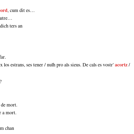
cord
, cum dit es…
'autre…
dich ters an
far.
x los estrans, ses tener / nulh pro als sieus. De cals es vostr'
acortz
/
?
 de mort.
r a mort.
hom chan