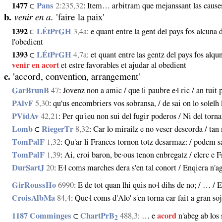
1477
⊂
Pans
2:235,32
: Item… arbitram que mejanssant las causes 
b.
venir en a.
'faire la paix'
1392
⊂
LÉtPrGH
3,4a
: e quant entre la gent del pays fos alcun
l'obedient
1393
⊂
LÉtPrGH
4,7a
: et quant entre las gentz del pays fos al
venir en acort
et estre favorables et ajudar al obedient
c.
'accord, convention, arrangement'
GarBrunB
47
: Jovenz non a amic / que li paubre e·l ric / an tuit
PAlvF
5,30
: qu'us encombriers vos sobransa, / de sai on lo solelh l
PVidAv
42,21
: Per qu'ieu non sui del fugir poderos / Ni del tornar
Lomb
⊂
RiegerTr
8,32
: Car lo mirailz e no veser descorda / ta
TomPalF
1,32
: Qu'ar li Frances tornon totz desarmaz: / podem sab
TomPalF
1,39
: Ai, croi baron, be·ous tenon enbregatz / clerc e F
DurSartJ
20
: E·l coms marches dera s'en tal conort / Enqiera n'a
GirRoussHo
6990
: E de tot quan lhi quis no·l dihs de no; / … / 
CroisAlbMa
84,4
: Que·l coms d'Alo' s'en torna car fait a gran soj
1187 Comminges
⊂
ChartPrB
488,3
: … e
acord
n'abeg ab los 
2