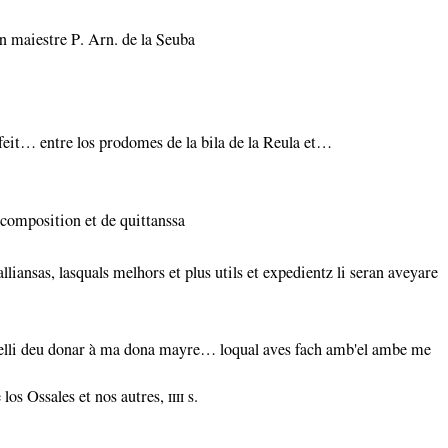
man maiestre P. Arn. de la Seuba
feit… entre los prodomes de la bila de la Reula et…
e composition et de quittanssa
 alliansas, lasquals melhors et plus utils et expedientz li seran aveyare
nelli deu donar à ma dona mayre… loqual aves fach amb'el ambe me
os Ossales et nos autres, ɪɪɪɪ s.