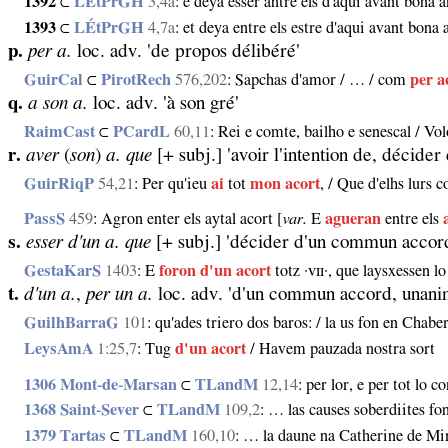
1392
⊂
LÉtPrGH
3,4a
: e deya esser antre els d'aqui avant bona 
1393
⊂
LÉtPrGH
4,7a
: et deya entre els estre d'aqui avant bona 
p.
per a.
loc. adv. 'de propos délibéré'
GuirCal
⊂
PirotRech
576,202
: Sapchas d'amor / … / com
per a
q.
a son a.
loc. adv. 'à son gré'
RaimCast
⊂
PCardL
60,11
: Rei e comte, bailho e senescal / Volo
r.
aver
(
son
)
a. que
[+ subj.] 'avoir l'intention de, décider 
GuirRiqP
54,21
: Per qu'ieu
ai
tot
mon acort
, / Que d'elhs lurs
PassS
459
: Agron enter els aytal acort [
var.
E
agueran
entre els
s.
esser d'un a. que
[+ subj.] 'décider d'un commun accor
GestaKarS
1403
: E
foron d'un acort
totz ·ᴠɪɪ·, que laysxessen l
t.
d'un a.
,
per un a.
loc. adv. 'd'un commun accord, unan
GuilhBarraG
101
: qu'ades triero dos baros: / la us fon en Chabe
LeysAmA
1:25,7
: Tug
d'un acort
/ Havem pauzada nostra sort
1306 Mont‑de‑Marsan
⊂
TLandM
12,14
: per lor, e per tot lo 
1368 Saint‑Sever
⊂
TLandM
109,2
: … las causes soberdiites fo
1379 Tartas
⊂
TLandM
160,10
: … la daune na Catherine de Mi