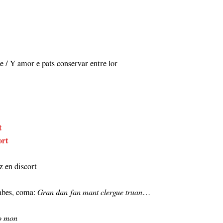
re / Y amor e pats conservar entre lor
t
ort
tz en discort
labes, coma:
Gran dan fan mant clergue truan
…
lo mon