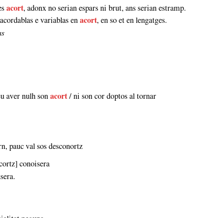
ses
acort
, adonx no serian espars ni brut, ans serian estramp.
zacordablas e variablas en
acort
, en so et en lengatges.
as
deu aver nulh son
acort
/ ni son cor doptos al tornar
rn, pauc val sos desconortz
cortz] conoisera
sera.