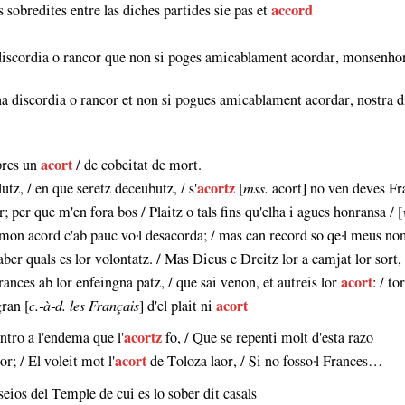
sobredites entre las diches partides sie pas et
accord
a discordia o rancor que non si poges amicablament acordar, monsenhor
quna discordia o rancor et non si pogues amicablament acordar, nostra 
 pres un
acort
/ de cobeitat de mort.
utz, / en que seretz deceubutz, / s'
acortz
[
mss.
acort] no ven deves Fra
; per que m'en fora bos / Plaitz o tals fins qu'elha i agues honransa / [
n mon acord c'ab pauc vo·l desacorda; / mas can record so qe·l meus n
er quals es lor volontatz. / Mas Dieus e Dreitz lor a camjat lor sort, 
rances ab lor enfeingna patz, / que sai venon, et autreis lor
acort
: / to
gran [
c.‑à‑d. les Français
] d'el plait ni
acort
Entro a l'endema que l'
acortz
fo, / Que se repenti molt d'esta razo
or; / El voleit mot l'
acort
de Toloza laor, / Si no fosso·l Frances…
seios del Temple de cui es lo sober dit casals