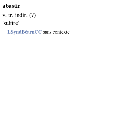
abastir
v. tr. indir. (?)
'suffire'
LSyndBéarnCC
sans contexte