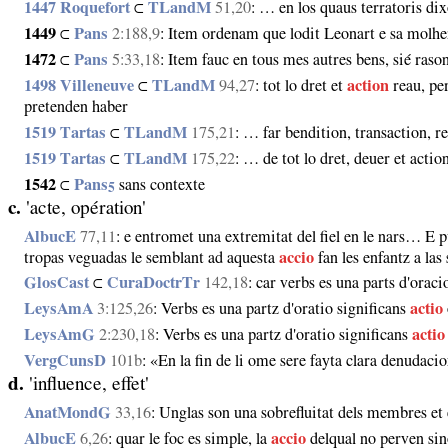
1447 Roquefort
⊂
TLandM
51,20
: … en los quaus terratoris d
1449
⊂
Pans
2:188,9
: Item ordenam que lodit Leonart e sa molher 
1472
⊂
Pans
5:33,18
: Item fauc en tous mes autres bens, sié raso
1498 Villeneuve
⊂
TLandM
94,27
: tot lo dret et
action
reau, per
pretenden haber
1519 Tartas
⊂
TLandM
175,21
: … far bendition, transaction, re
1519 Tartas
⊂
TLandM
175,22
: … de tot lo dret, deuer et acti
1542
⊂
Pans
sans contexte
5
c.
'acte, opération'
AlbucE
77,11
: e entromet una extremitat del fiel en le nars… E p
tropas veguadas le semblant ad aquesta
accio
fan les enfantz a las
GlosCast
⊂
CuraDoctrTr
142,18
: car verbs es una parts d'oraci
LeysAmA
3:125,26
: Verbs es una partz d'oratio significans
actio
LeysAmG
2:230,18
: Verbs es una partz d'oratio significans
actio
VergCunsD
101b
: «En la fin de li ome sere fayta clara denudaci
d.
'influence, effet'
AnatMondG
33,16
: Unglas son una sobrefluitat dels membres et
AlbucE
6,26
: quar le foc es simple, la
accio
delqual no perven sin