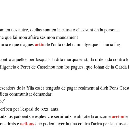
m en ues autre, o ellas sunt en la causa o ellas sunt en la persona.
me que fai mon afaire ses mon mandament
juria e que n'agues
actio
de l'onta o del damnatge que l'hauria fag
contra aquellos per losquals la dita marqua es stada ordenada contra l
diligencia e Peret de Castelnou non los pagues, que Johan de la Garda l
cadors de la Ylla esser tenguda de pagar realment al dich Pons Cresti
 dicta communitat demandar
ce'
riben per l'espasi de ·xxx· antz
todz los padoentz e espleytz e seruitudz, e ab tote la arazon e
accion
e 
tots drets e
actions
che podem aver la una contra l'artra per la caussa 