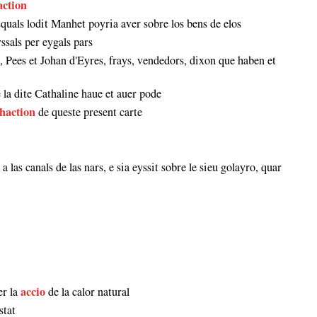
action
quals lodit Manhet poyria aver sobre los bens de elos
ssals per eygals pars
ot, Pees et Johan d'Eyres, frays, vendedors, dixon que haben et
 la dite Cathaline haue et auer pode
haction
de queste present carte
las canals de las nars, e sia eyssit sobre le sieu golayro, quar
er la
accio
de la calor natural
stat