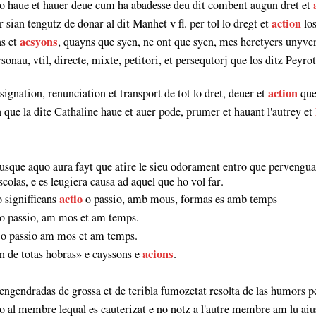
ixo haue et hauer deue cum ha abadesse deu dit combent augun dret et
sian tengutz de donar al dit Manhet ᴠ fl. per tol lo dregt et
action
los
ns et
acsyons
, quayns que syen, ne ont que syen, mes heretyers unyver
sonau, vtil, directe, mixte, petitori, et persequtorj que los ditz Peyr
signation, renunciation et transport de tot lo dret, deuer et
action
que
on que la dite Cathaline haue et auer pode, prumer et hauant l'autrey et
usque aquo aura fayt que atire le sieu odorament entro que pervengua a 
 scolas, e es leugiera causa ad aquel que ho vol far.
o signifficans
actio
o passio, amb mous, formas es amb temps
o passio, am mos et am temps.
o passio am mos et am temps.
on de totas hobras» e cayssons e
acions
.
 engendradas de grossa et de teribla fumozetat resolta de las humors p
o al membre lequal es cauterizat e no notz a l'autre membre am lu aiu