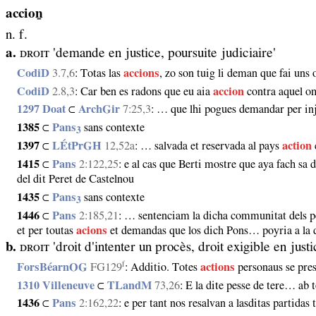
accioṉ
n. f.
a.
ᴅʀᴏɪᴛ 'demande en justice, poursuite judiciaire'
CodiD
3.7,6
: Totas las
accions
, zo son tuig li deman que fai uns o
CodiD
2.8,3
: Car ben es radons que eu aia
accion
contra aquel o
1297 Doat
⊂
ArchGir
7:25,3
: … que lhi pogues demandar per in
1385
⊂
Pans
sans contexte
3
1397
⊂
LÉtPrGH
12,52a
: … salvada et reservada al pays
action
1415
⊂
Pans
2:122,25
: e al cas que Berti mostre que aya fach sa 
del dit Peret de Castelnou
1435
⊂
Pans
sans contexte
3
1446
⊂
Pans
2:185,21
: … sentenciam la dicha communitat dels pes
et per toutas
acions
et demandas que los dich Pons… poyria a la
b.
ᴅʀᴏɪᴛ 'droit d'intenter un procès, droit exigible en justi
f
ForsBéarnOG
FG129
: Additio. Totes
actions
personaus se presc
1310 Villeneuve
⊂
TLandM
73,26
: E la dite pesse de tere… ab 
1436
⊂
Pans
2:162,22
: e per tant nos resalvan a lasditas partidas 