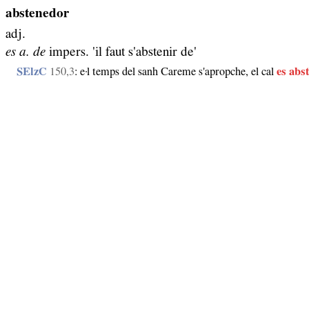
abstenedor
adj.
es a. de
impers. 'il faut s'abstenir de'
SElzC
150,3
: e·l temps del sanh Careme s'apropche, el cal
es abs