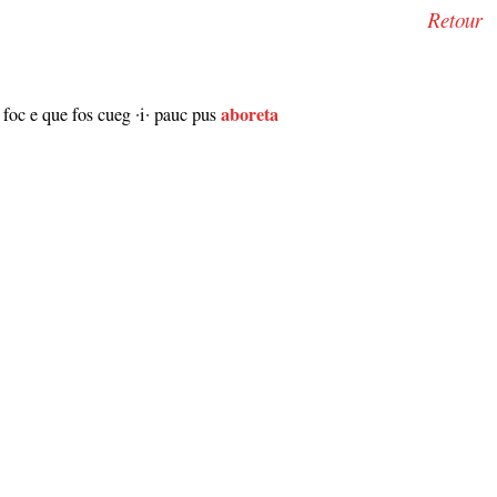
Retour
 foc e que fos cueg ·i· pauc pus
aboreta