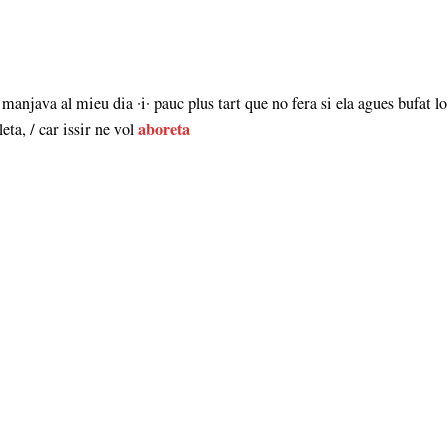
manjava al mieu dia ·i· pauc plus tart que no fera si ela agues bufat lo
leta, / car issir ne vol
aboreta