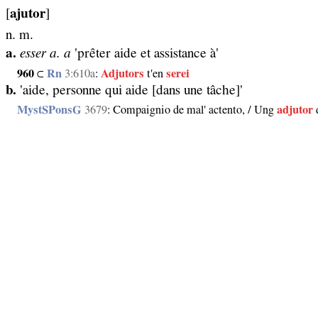
[
ajutor
]
n. m.
a.
esser a. a
'prêter aide et assistance à'
960
⊂
Rn
3:610a
:
Adjutors
t'en
serei
b.
'aide, personne qui aide [dans une tâche]'
MystSPonsG
3679
: Compaignio de mal' actento, / Ung
adjutor
d