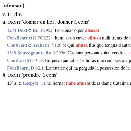
[
afeusar
]
v. tr. dir.
a.
ᴅʀᴏɪᴛ 'donner en fief, donner à cens'
1274 Doat
⊂
Rn
3:295a
: Per donar o per
afeosar
b
ForsBéarnOG
FG222
: Item, si un caver
affiusa
nulh trentz de
CoutGont
⊂
ArchGir
7:120,5
: Qui
afiuza
fius que tengua d'autr
1319 Saussignac
⊂
Rn
3:295a
: Cascuna persona volen vendre…
CoutLarrM
391,9
: Empero que totas las horas que remazessa aq
ForsBéarn
D
62,1
: Lo fiuatee qui ha perguda la possession de l
2
b.
ᴅʀᴏɪᴛ 'prendre à cens'
e
15
s.
⊂
LespyR
1:17a
: Bernat
habe afiusat
de la dame Catalina 