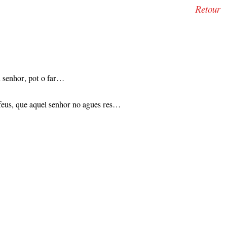
Retour
l senhor, pot o far…
feus, que aquel senhor no agues res…