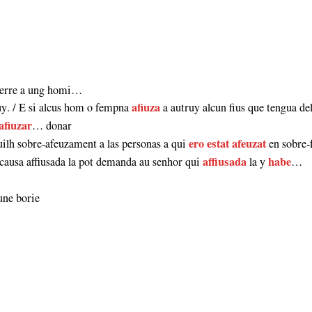
 terre a ung homi…
uy. / E si alcus hom o fempna
afiuza
a autruy alcun fius que tengua de
afiuzar
… donar
uilh sobre‑afeuzament a las personas a qui
ero estat afeuzat
en sobre‑
a causa affiusada la pot demanda au senhor qui
affiusada
la y
habe
…
une borie