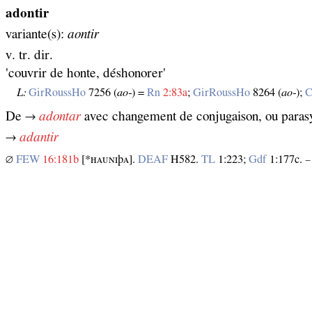
adontir
variante(s):
aontir
v. tr. dir.
'couvrir de honte, déshonorer'
L:
GirRoussHo
7256 (
ao‑
) =
Rn
2:83a
;
GirRoussHo
8264 (
ao‑
);
C
De →
adontar
avec changement de conjugaison, ou paras
→
adantir
∅
FEW
16:181b
[*ʜᴀᴜɴɪ
þ
ᴀ].
DEAF
H582.
TL
1:223;
Gdf
1:177c. 