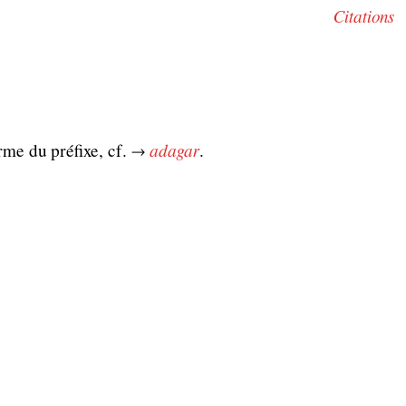
Citations
orme du préfixe, cf. →
adagar
.