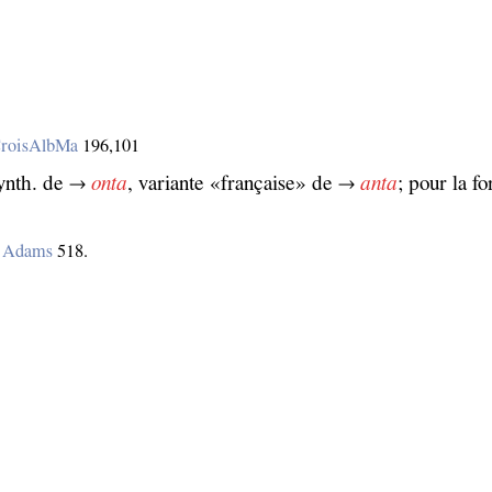
roisAlbMa
196,101
ynth. de →
onta
, variante «française» de →
anta
; pour la f
–
Adams
518.