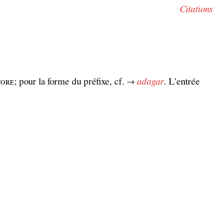
Citations
ᴏʀᴇ; pour la forme du préfixe, cf. →
adagar
. L'entrée