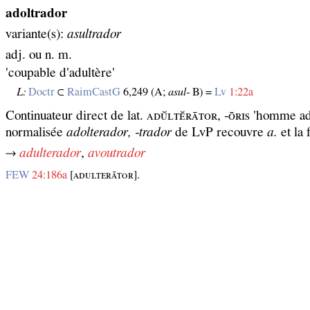
adoltrador
variante(s):
asultrador
adj. ou n. m.
'coupable d'adultère'
L:
Doctr
⊂
RaimCastG
6,249 (A;
asul‑
B) =
Lv
1:22a
Continuateur direct de lat. ᴀᴅᴜ̆ʟᴛᴇ̆ʀᴀ̄ᴛᴏʀ, -ᴏ̄ʀɪѕ 'homme 
normalisée
adolterador, ‑trador
de LvP recouvre
a.
et la
→
adulterador
,
avoutrador
FEW
24:186a
[ᴀᴅᴜʟᴛᴇʀᴀ̄ᴛᴏʀ].