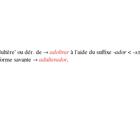
adultère' ou dér. de →
adoltrar
à l'aide du suffixe
‑ador
< -ᴀᴛ
 forme savante →
adulterador
.