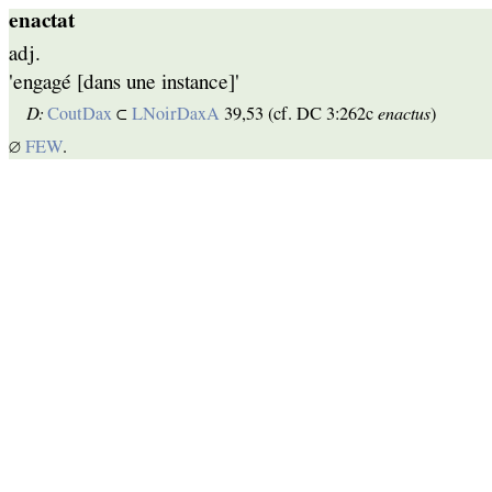
enactat
adj.
'engagé [dans une instance]'
D:
CoutDax
⊂
LNoirDaxA
39,53 (cf. DC 3:262c
enactus
)
∅
FEW
.