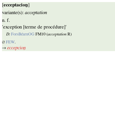
[
ecceptacioṉ
]
variante(s):
acceptation
n. f.
'exception [terme de procédure]'
D:
ForsBéarnOG
FM10 (
acceptation
R)
∅
FEW
.
→
eccepcioṉ