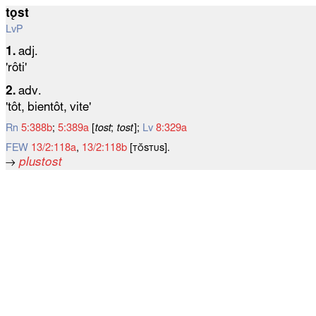
tǫst
LvP
1.
adj.
'rôti'
2.
adv.
'tôt, bientôt, vite'
Rn
5:388b
;
5:389a
[
tost
;
tost
];
Lv
8:329a
FEW
13/2:118a
,
13/2:118b
[ᴛᴏ̆ѕᴛᴜѕ].
→
plustost