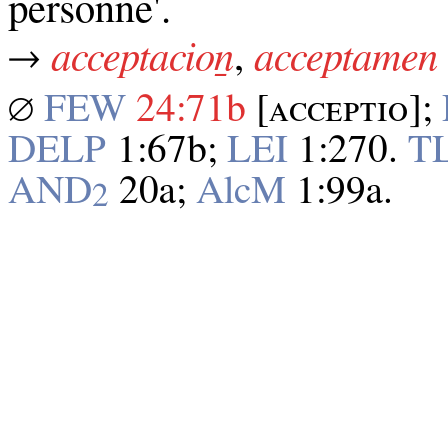
personne'.
→
acceptacioṉ
,
acceptamen
∅
FEW
24:71b
[ᴀᴄᴄᴇᴘᴛɪᴏ];
DELP
1:67b;
LEI
1:270.
T
AND
20a;
AlcM
1:99a.
2