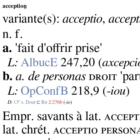
acceptioṉ
variante(s):
acceptio
,
accept
n. f.
a.
'fait d'offrir prise'
L:
AlbucE
247,20 (
axcepci
b.
a. de personas
ᴅʀᴏɪᴛ 'part
L:
OpConfB
218,9 (
‑iou
)
e
D:
13
s. Doat
⊂
Rn
2:276b
(
‑io
)
Empr. savants à lat. ᴀᴄᴄᴇᴘᴛɪᴏ
lat. chrét. ᴀᴄᴄᴇᴘᴛɪᴏ ᴘᴇʀѕᴏ