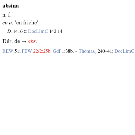
absina
n. f.
en a.
'en friche'
D:
1416 ⊂
DocLimC
142,14
Dér. de →
abs
.
REW
51;
FEW
22/2:25b
.
Gdf
1:38b. –
Thomas
240–41;
DocLimC
6