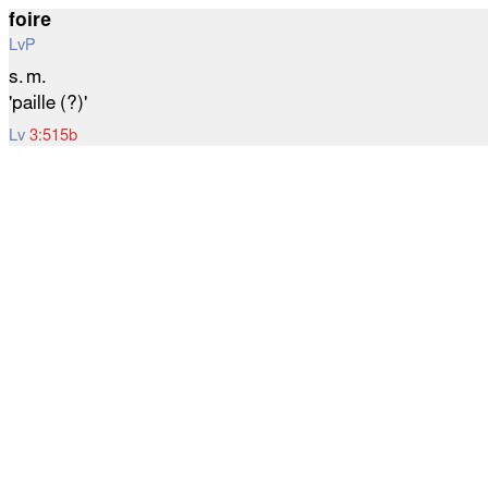
foire
LvP
s. m.
'paille (?)'
Lv
3:515b