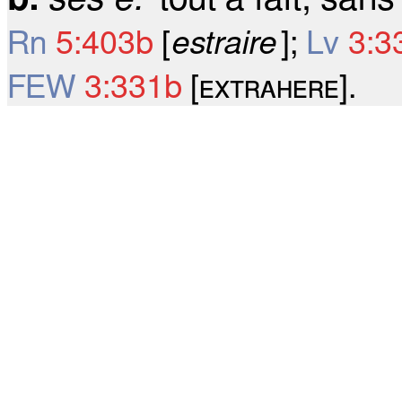
Rn
5:403b
[
estraire
];
Lv
3:3
FEW
3:331b
[ᴇxᴛʀᴀʜᴇʀᴇ].