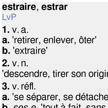
estraire
,
estrar
LvP
1.
v. a.
a.
'retirer, enlever, ôter'
b.
'extraire'
2.
v. n.
'descendre, tirer son origi
3.
v. réfl.
a.
'se séparer, se détache
b.
ses e.
'tout à fait, sans