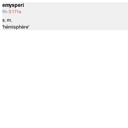
emysperi
Rn
3:171a
s. m.
'hémisphère'