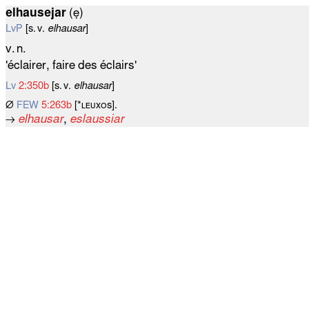
elhausejar
(ẹ)
LvP
[s. v.
elhausar
]
v. n.
'éclairer, faire des éclairs'
Lv
2:350b
[s. v.
elhausar
]
∅
FEW
5:263b
[*ʟᴇᴜxᴏѕ].
→
elhausar
,
eslaussiar