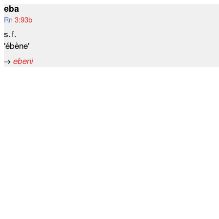
eba
Rn
3:93b
s. f.
'ébène'
→
ebeni