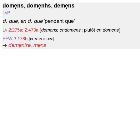
domẹns
,
domẹnhs
,
demẹns
LvP
d. que
,
en d. que
'pendant que'
Lv
2:275a
;
2:473a
[
domens
;
endomens
: plutôt
en domens
]
FEW
3:178b
[ᴅᴜᴍ ɪɴᴛᴇʀɪᴍ].
→
demẹntre
,
mẹns